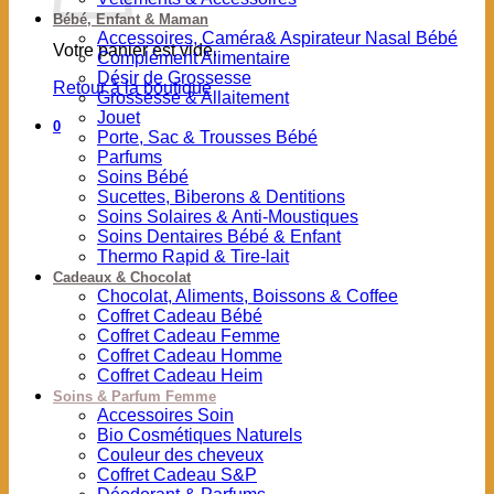
Bébé, Enfant & Maman
Accessoires, Caméra& Aspirateur Nasal Bébé
Votre panier est vide.
Complément Alimentaire
Désir de Grossesse
Retour à la boutique
Grossesse & Allaitement
Jouet
0
Porte, Sac & Trousses Bébé
Parfums
Soins Bébé
Sucettes, Biberons & Dentitions
Soins Solaires & Anti-Moustiques
Soins Dentaires Bébé & Enfant
Thermo Rapid & Tire-lait
Cadeaux & Chocolat
Chocolat, Aliments, Boissons & Coffee
Coffret Cadeau Bébé
Coffret Cadeau Femme
Coffret Cadeau Homme
Coffret Cadeau Heim
Soins & Parfum Femme
Accessoires Soin
Bio Cosmétiques Naturels
Couleur des cheveux
Coffret Cadeau S&P