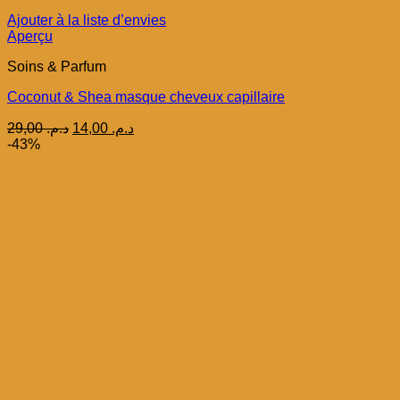
Ajouter à la liste d’envies
Aperçu
Soins & Parfum
Coconut & Shea masque cheveux capillaire
Le
Le
29,00
د.م.
14,00
د.م.
prix
prix
-43%
initial
actuel
était :
est :
د.م. 14,00.
د.م. 29,00.