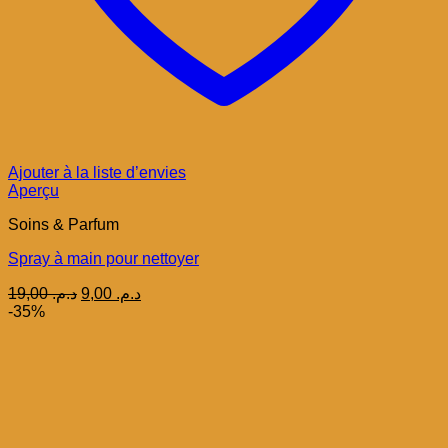
Ajouter à la liste d’envies
Aperçu
Soins & Parfum
Spray à main pour nettoyer
Le
Le
19,00
د.م.
9,00
د.م.
prix
prix
-35%
initial
actuel
était :
est :
د.م. 9,00.
د.م. 19,00.