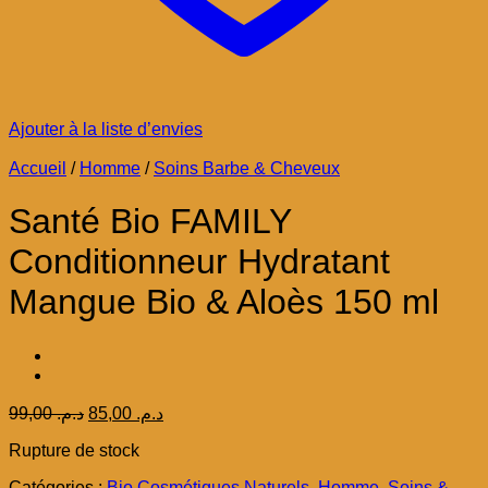
Ajouter à la liste d’envies
Accueil
/
Homme
/
Soins Barbe & Cheveux
Santé Bio FAMILY
Conditionneur Hydratant
Mangue Bio & Aloès 150 ml
Le
Le
99,00
د.م.
85,00
د.م.
prix
prix
Rupture de stock
initial
actuel
était :
est :
Catégories :
Bio Cosmétiques Naturels
,
Homme
,
Soins &