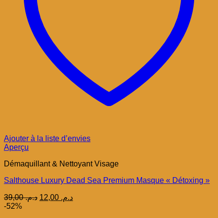
Ajouter à la liste d’envies
Aperçu
Démaquillant & Nettoyant Visage
Salthouse Luxury Dead Sea Premium Masque « Détoxing »
Le
Le
39,00
د.م.
12,00
د.م.
prix
prix
-52%
initial
actuel