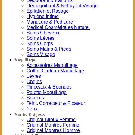
Déodorant & Parfums
Démaquillant & Nettoyant Visage
Épilation et Rasage
Hygiène Intime
Manucure & Pédicure
Médical Cosmétiques Naturel
Soins Cheveux
Soins Lèvres
Soins Corps
Soins Mains & Pieds
Soins Visage
Maquillage
Accessoires Maquillage
Coffret Cadeau Maquillage
Lèvres
Ongles
Pinceaux & Éponges
Palette Maquillage
Sourcils
Teint, Correcteur & Fixateur
Yeux
Montre & Bijoux
Original Bijoux Femme
Original Montres Femme
Original Montres Homme