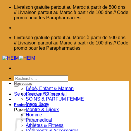
Passer
Livraison gratuite partout au Maroc à partir de 500 dhs
au
// Livraison partout au Maroc à partir de 100 dhs // Code
contenu
promo pour les Parapharmacies
Livraison gratuite partout au Maroc à partir de 500 dhs
// Livraison partout au Maroc à partir de 100 dhs // Code
promo pour les Parapharmacies
Recherche
pour :
Nouveaux
Bébé, Enfant & Maman
Cadeau & Chocolat
Se connecter / S’inscrire
SOINS & PARFUM FEMME
Maquillage
Panier /
0,00
د.م.
0
Montre & Bijoux
Panier
Homme
Paramedical
Athlètes & Fitness
Vêtements & Accessoires