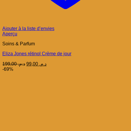
Ajouter à la liste d’envies
Aperçu
Soins & Parfum
Eliza Jones rétinol Crème de jour
Le
Le
199,00
د.م.
99,00
د.م.
prix
prix
-69%
initial
actuel
était :
est :
د.م. 99,00.
د.م. 199,00.