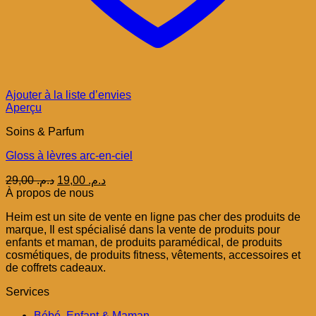
Ajouter à la liste d’envies
Aperçu
Soins & Parfum
Gloss à lèvres arc-en-ciel
Le
Le
29,00
د.م.
19,00
د.م.
prix
prix
À propos de nous
initial
actuel
Heim est un site de vente en ligne pas cher des produits de
était :
est :
marque, Il est spécialisé dans la vente de produits pour
د.م. 19,00.
د.م. 29,00.
enfants et maman, de produits paramédical, de produits
cosmétiques, de produits fitness, vêtements, accessoires et
de coffrets cadeaux.
Services
Bébé, Enfant & Maman