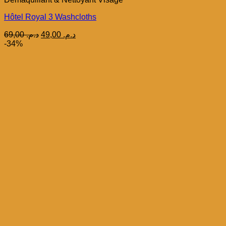
Hôtel Royal 3 Washcloths
Le
Le
69,00
د.م.
49,00
د.م.
prix
prix
-34%
initial
actuel
était :
est :
د.م. 49,00.
د.م. 69,00.