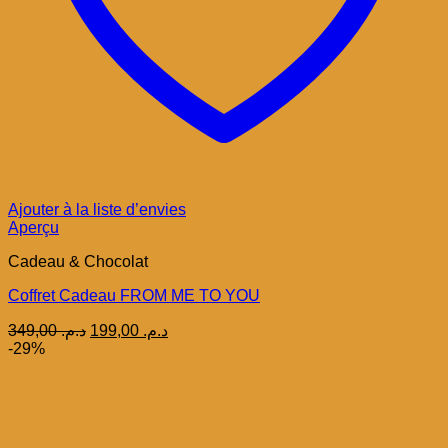
Ajouter à la liste d’envies
Aperçu
Cadeau & Chocolat
Coffret Cadeau FROM ME TO YOU
Le
Le
349,00
د.م.
199,00
د.م.
prix
prix
-29%
initial
actuel
était :
est :
د.م. 199,00.
د.م. 349,00.