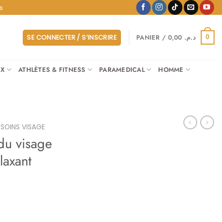
s
PANIER /
0,00
د.م.
SE CONNECTER / S’INSCRIRE
0
UX
ATHLÈTES & FITNESS
PARAMEDICAL
HOMME
SOINS VISAGE
du visage
elaxant
Le
prix
actuel