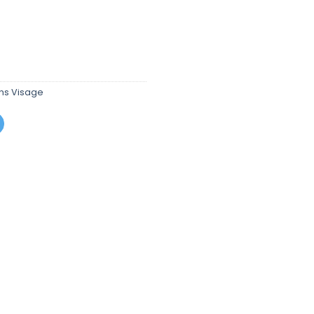
est :
د.م. 29,00.
د.م. 49,00.
ns Visage