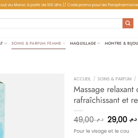
partout au Maroc à partir de 100 dhs // Code promo pour les Parapharmacie
AT
SOINS & PARFUM FEMME
MAQUILLAGE
MONTRE & BIJO
ACCUEIL
/
SOINS & PARFUM
/
Massage relaxant 
rafraîchissant et r
Ajouter
à la
liste
Le
49,00
29,00
د.م.
د.م.
d’envies
prix
Pour le visage et le cou
initial