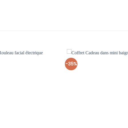
-35%
Ajouter
à la liste
d’envies