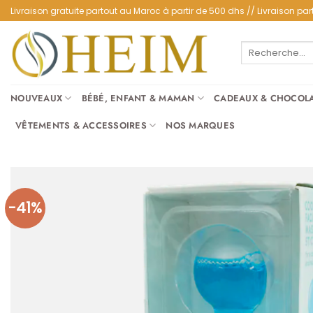
Passer
Livraison gratuite partout au Maroc à partir de 500 dhs // Livraison 
au
contenu
Recherche
pour :
NOUVEAUX
BÉBÉ, ENFANT & MAMAN
CADEAUX & CHOCOL
VÊTEMENTS & ACCESSOIRES
NOS MARQUES
-41%