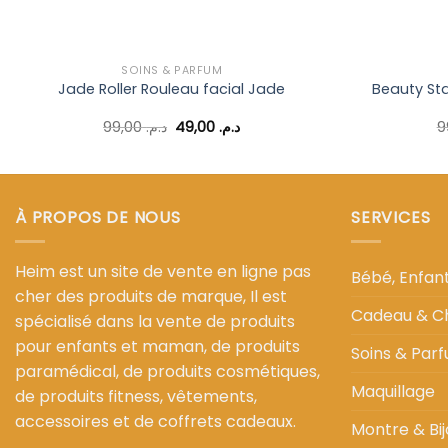
SOINS & PARFUM
Jade Roller Rouleau facial Jade
Beauty Sta
Le
Le
99,00
د.م.
49,00
د.م.
prix
prix
initial
actuel
était :
est :
د.م. 49,00.
د.م. 99,00.
À PROPOS DE NOUS
SERVICES
Heim est un site de vente en ligne pas
Bébé, Enfa
cher des produits de marque, Il est
Cadeau & C
spécialisé dans la vente de produits
pour enfants et maman, de produits
Soins & Par
paramédical, de produits cosmétiques,
Maquillage
de produits fitness, vêtements,
accessoires et de coffrets cadeaux.
Montre & Bij