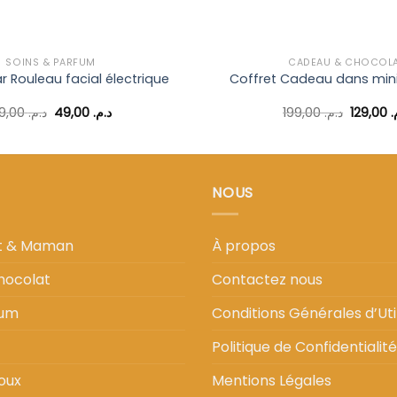
SOINS & PARFUM
CADEAU & CHOCOL
r Rouleau facial électrique
Coffret Cadeau dans mini
Le
Le
Le
99,00
د.م.
49,00
د.م.
199,00
د.م.
129,00
م
prix
prix
prix
initial
actuel
initial
était :
est :
était :
د.م. 49,00.
د.م. 99,00.
NOUS
nt & Maman
À propos
hocolat
Contactez nous
fum
Conditions Générales d’Util
Politique de Confidentialité
oux
Mentions Légales