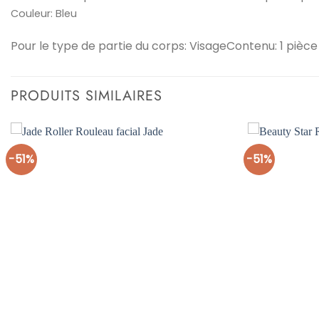
Couleur:
Bleu
Pour le type de partie du corps: Visage
Contenu: 1 pièce
PRODUITS SIMILAIRES
-51%
-51%
Ajouter
à la liste
d’envies