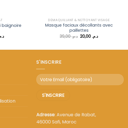
AT
DÉMAQUILLANT & NETTOYANT VISAGE
Masque faciaux décollants avec
 baignoire
paillettes
Le
Le
Le
د..
39,00
د.م.
20,00
د.م.
prix
prix
prix
actuel
initial
actuel
est :
était :
est :
د.م. 20,00.
د.م. 39,00.
د.م. 129,00.
د.م. 199,00.
S'INSCRIRE
isation
Adresse
: Avenue de Rabat,
46000 Safi, Maroc