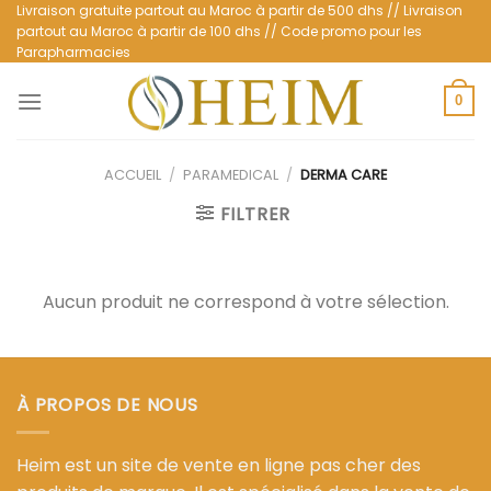
Passer
Livraison gratuite partout au Maroc à partir de 500 dhs // Livraison
partout au Maroc à partir de 100 dhs // Code promo pour les
au
Parapharmacies
contenu
0
ACCUEIL
/
PARAMEDICAL
/
DERMA CARE
FILTRER
Aucun produit ne correspond à votre sélection.
À PROPOS DE NOUS
Heim est un site de vente en ligne pas cher des