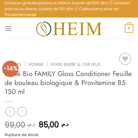
Passer
Livraison gratuite partout au Maroc à partir de 500 dhs // Livraison
partout au Maroc à partir de 100 dhs // Code promo pour les
au
Parapharmacies
contenu
0
ACCUEIL
/
HOMME
/
SOINS BARBE & CHEVEUX
-14%
Santé Bio FAMILY Gloss Conditioner Feuille
de bouleau biologique & Provitamine B5
Ajouter
à la
150 ml
liste
d’envies
Le
Le
99,00
85,00
د.م.
د.م.
prix
prix
Rupture de stock