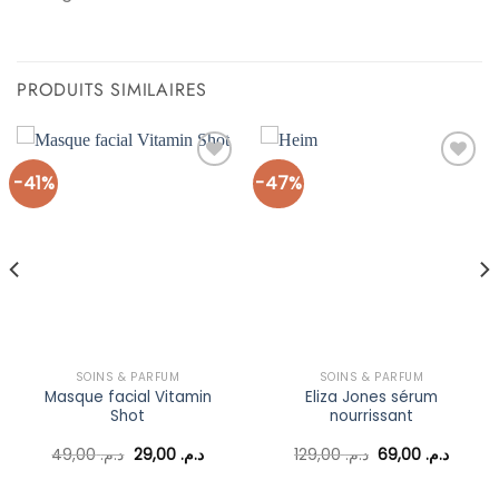
PRODUITS SIMILAIRES
-41%
-47%
Ajouter
Ajouter
à la liste
à la liste
d’envies
d’envies
SOINS & PARFUM
SOINS & PARFUM
Masque facial Vitamin
Eliza Jones sérum
Shot
nourrissant
Le
Le
Le
Le
49,00
د.م.
29,00
د.م.
129,00
د.م.
69,00
د.م.
prix
prix
prix
prix
l
initial
actuel
initial
actuel
était :
est :
était :
est :