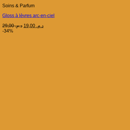
Soins & Parfum
Gloss à lèvres arc-en-ciel
Le
Le
29,00
د.م.
19,00
د.م.
prix
prix
-34%
initial
actuel
était :
est :
د.م. 19,00.
د.م. 29,00.