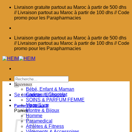
Passer
Livraison gratuite partout au Maroc à partir de 500 dhs
au
// Livraison partout au Maroc à partir de 100 dhs // Code
contenu
promo pour les Parapharmacies
Livraison gratuite partout au Maroc à partir de 500 dhs
// Livraison partout au Maroc à partir de 100 dhs // Code
promo pour les Parapharmacies
Recherche
pour :
Nouveaux
Bébé, Enfant & Maman
Cadeau & Chocolat
Se connecter / S’inscrire
SOINS & PARFUM FEMME
Maquillage
Panier /
0,00
د.م.
0
Montre & Bijoux
Panier
Homme
Paramedical
Athlètes & Fitness
Vêtements & Accessoires