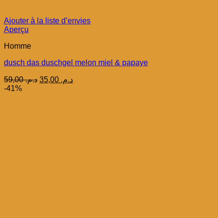
Ajouter à la liste d’envies
Aperçu
Homme
dusch das duschgel melon miel & papaye
Le
Le
59,00
د.م.
35,00
د.م.
prix
prix
-41%
initial
actuel
était :
est :
د.م. 35,00.
د.م. 59,00.