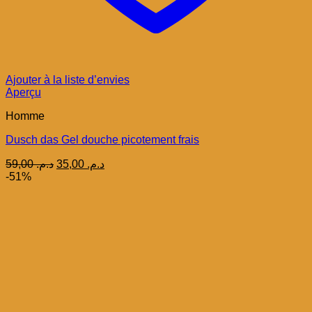
Ajouter à la liste d’envies
Aperçu
Homme
Dusch das Gel douche picotement frais
Le
Le
59,00
د.م.
35,00
د.م.
prix
prix
-51%
initial
actuel
était :
est :
د.م. 35,00.
د.م. 59,00.