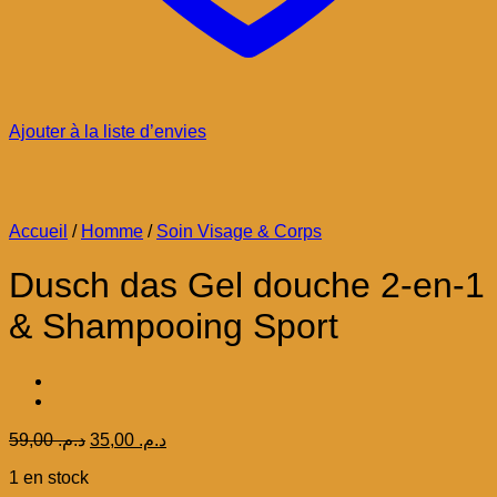
Ajouter à la liste d’envies
Accueil
/
Homme
/
Soin Visage & Corps
Dusch das Gel douche 2-en-1
& Shampooing Sport
Le
Le
59,00
د.م.
35,00
د.م.
prix
prix
1 en stock
initial
actuel