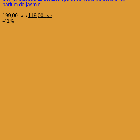
parfum de jasmin
Le
Le
199,00
د.م.
119,00
د.م.
prix
prix
-41%
initial
actuel
était :
est :
د.م. 119,00.
د.م. 199,00.