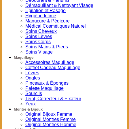
Déodorant & Parfums
Démaquillant & Nettoyant Visage
Épilation et Rasage
Hygiène Intime
Manucure & Pédicure
Médical Cosmétiques Naturel
Soins Cheveux
Soins Lèvres
Soins Corps
Soins Mains & Pieds
Soins Visage
Maquillage
Accessoires Maquillage
Coffret Cadeau Maquillage
Lèvres
Ongles
Pinceaux & Éponges
Palette Maquillage
Sourcils
Teint, Correcteur & Fixateur
Yeux
Montre & Bijoux
Original Bijoux Femme
Original Montres Femme
Original Montres Homme