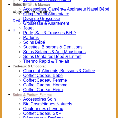
Bébé, Enfant & Maman
Accessoires, Caméra& Aspirateur Nasal Bébé
Votre panier est vide.
Complément Alimentaire
Désir de Grossesse
Retour à la boutique
Grossesse & Allaitement
Jouet
0
Porte, Sac & Trousses Bébé
Parfums
Soins Bébé
Sucettes, Biberons & Dentitions
Soins Solaires & Anti-Moustiques
Soins Dentaires Bébé & Enfant
Thermo Rapid & Tire-lait
Cadeaux & Chocolat
Chocolat, Aliments, Boissons & Coffee
Coffret Cadeau Bébé
Coffret Cadeau Femme
Coffret Cadeau Homme
Coffret Cadeau Heim
Soins & Parfum Femme
Accessoires Soin
Bio Cosmétiques Naturels
Couleur des cheveux
Coffret Cadeau S&P