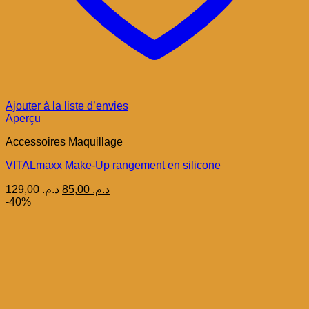
Ajouter à la liste d’envies
Aperçu
Accessoires Maquillage
VITALmaxx Make-Up rangement en silicone
Le
Le
129,00
د.م.
85,00
د.م.
prix
prix
-40%
initial
actuel
était :
est :
د.م. 85,00.
د.م. 129,00.