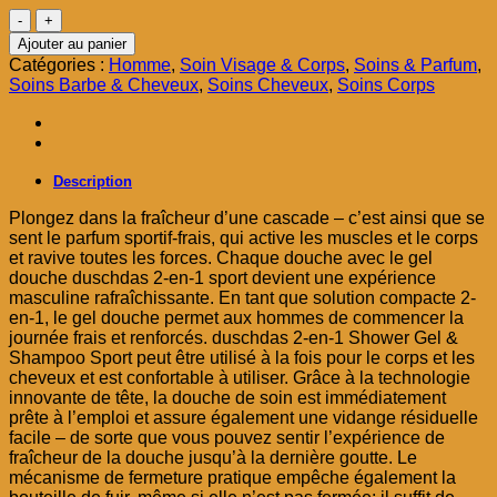
était :
est :
quantité
د.م. 35,00.
د.م. 59,00.
de
Ajouter au panier
Dusch
Catégories :
Homme
,
Soin Visage & Corps
,
Soins & Parfum
,
das
Soins Barbe & Cheveux
,
Soins Cheveux
,
Soins Corps
Gel
douche
2-
en-
1
Description
&
Shampooing
Plongez dans la fraîcheur d’une cascade – c’est ainsi que se
Sport
sent le parfum sportif-frais, qui active les muscles et le corps
et ravive toutes les forces. Chaque douche avec le gel
douche duschdas 2-en-1 sport devient une expérience
masculine rafraîchissante. En tant que solution compacte 2-
en-1, le gel douche permet aux hommes de commencer la
journée frais et renforcés. duschdas 2-en-1 Shower Gel &
Shampoo Sport peut être utilisé à la fois pour le corps et les
cheveux et est confortable à utiliser. Grâce à la technologie
innovante de tête, la douche de soin est immédiatement
prête à l’emploi et assure également une vidange résiduelle
facile – de sorte que vous pouvez sentir l’expérience de
fraîcheur de la douche jusqu’à la dernière goutte. Le
mécanisme de fermeture pratique empêche également la