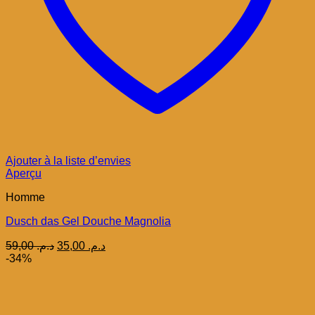
Ajouter à la liste d’envies
Aperçu
Homme
Dusch das Gel Douche Magnolia
Le
Le
59,00
د.م.
35,00
د.م.
prix
prix
-34%
initial
actuel
était :
est :
د.م. 35,00.
د.م. 59,00.