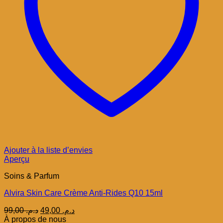
Ajouter à la liste d’envies
Aperçu
Soins & Parfum
Alvira Skin Care Crème Anti-Rides Q10 15ml
Le
Le
99,00
د.م.
49,00
د.م.
prix
prix
À propos de nous