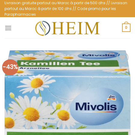
Passer
Livraison gratuite partout au Maroc à partir de 500 dhs // Livraison
partout au Maroc à partir de 100 dhs // Code promo pour les
au
Parapharmacies
contenu
0
-43%
Ajouter
à la
liste
d’envies