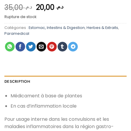
Le
Le
35,00
20,00
د.م.
د.م.
prix
prix
Rupture de stock
initial
actuel
était :
est :
Catégories :
Estomac, Intestins & Digestion
,
Herbes & Extraits
,
د.م. 20,00.
د.م. 35,00.
Paramedical
DESCRIPTION
Médicament à base de plantes
En cas d’inflammation locale
Pour usage interne dans les convulsions et les
maladies inflammatoires dans la région gastro-