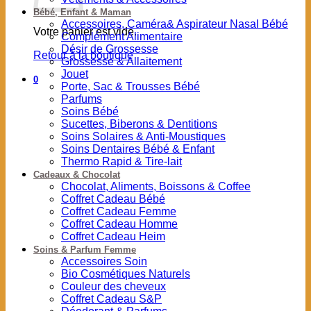
Bébé, Enfant & Maman
Accessoires, Caméra& Aspirateur Nasal Bébé
Votre panier est vide.
Complément Alimentaire
Désir de Grossesse
Retour à la boutique
Grossesse & Allaitement
Jouet
0
Porte, Sac & Trousses Bébé
Parfums
Soins Bébé
Sucettes, Biberons & Dentitions
Soins Solaires & Anti-Moustiques
Soins Dentaires Bébé & Enfant
Thermo Rapid & Tire-lait
Cadeaux & Chocolat
Chocolat, Aliments, Boissons & Coffee
Coffret Cadeau Bébé
Coffret Cadeau Femme
Coffret Cadeau Homme
Coffret Cadeau Heim
Soins & Parfum Femme
Accessoires Soin
Bio Cosmétiques Naturels
Couleur des cheveux
Coffret Cadeau S&P