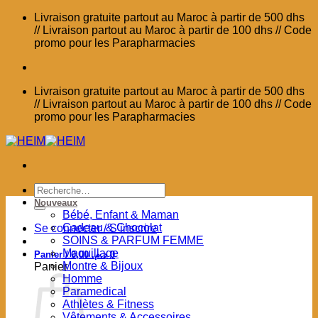
Passer
Livraison gratuite partout au Maroc à partir de 500 dhs
au
// Livraison partout au Maroc à partir de 100 dhs // Code
contenu
promo pour les Parapharmacies
Livraison gratuite partout au Maroc à partir de 500 dhs
// Livraison partout au Maroc à partir de 100 dhs // Code
promo pour les Parapharmacies
Recherche
pour :
Nouveaux
Bébé, Enfant & Maman
Cadeau & Chocolat
Se connecter / S’inscrire
SOINS & PARFUM FEMME
Maquillage
Panier /
0,00
د.م.
0
Montre & Bijoux
Panier
Homme
Paramedical
Athlètes & Fitness
Vêtements & Accessoires