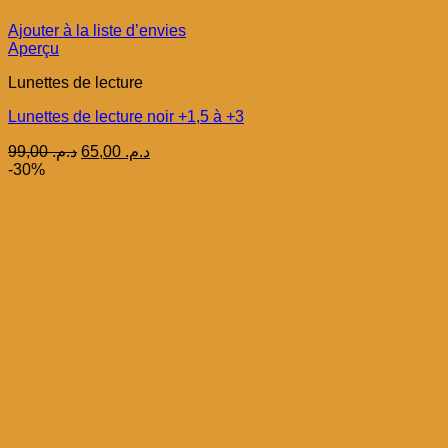
Ajouter à la liste d’envies
Aperçu
Lunettes de lecture
Lunettes de lecture noir +1,5 à +3
Le
Le
99,00
د.م.
65,00
د.م.
prix
prix
-30%
initial
actuel
était :
est :
د.م. 65,00.
د.م. 99,00.