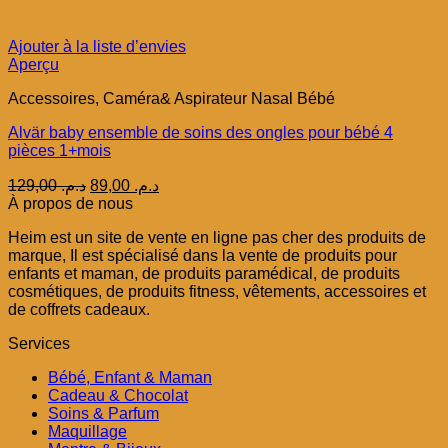
Ajouter à la liste d’envies
Aperçu
Accessoires, Caméra& Aspirateur Nasal Bébé
Alvär baby ensemble de soins des ongles pour bébé 4
pièces 1+mois
Le
Le
129,00
د.م.
89,00
د.م.
prix
prix
À propos de nous
initial
actuel
Heim est un site de vente en ligne pas cher des produits de
était :
est :
marque, Il est spécialisé dans la vente de produits pour
د.م. 89,00.
د.م. 129,00.
enfants et maman, de produits paramédical, de produits
cosmétiques, de produits fitness, vêtements, accessoires et
de coffrets cadeaux.
Services
Bébé, Enfant & Maman
Cadeau & Chocolat
Soins & Parfum
Maquillage