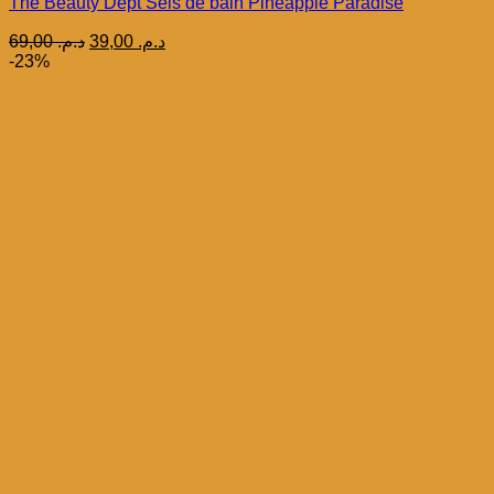
The Beauty Dept Sels de bain Pineapple Paradise
Le
Le
69,00
د.م.
39,00
د.م.
prix
prix
-23%
initial
actuel
était :
est :
د.م. 39,00.
د.م. 69,00.