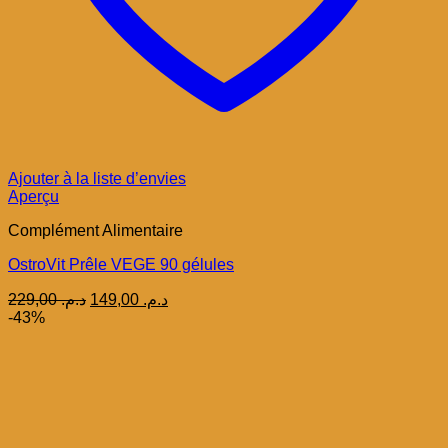
Ajouter à la liste d’envies
Aperçu
Complément Alimentaire
OstroVit Prêle VEGE 90 gélules
Le
Le
229,00
د.م.
149,00
د.م.
prix
prix
-43%
initial
actuel
était :
est :
د.م. 149,00.
د.م. 229,00.