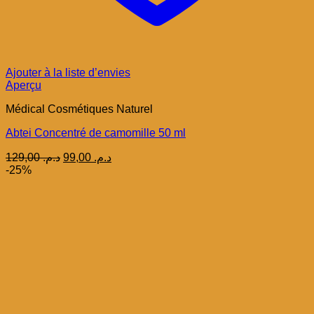
Ajouter à la liste d’envies
Aperçu
Médical Cosmétiques Naturel
Abtei Concentré de camomille 50 ml
Le
Le
129,00
د.م.
99,00
د.م.
prix
prix
-25%
initial
actuel
était :
est :
د.م. 99,00.
د.م. 129,00.