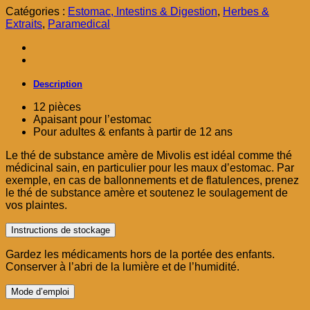
était :
est :
Catégories :
Estomac, Intestins & Digestion
,
Herbes &
د.م. 20,00.
د.م. 35,00.
Extraits
,
Paramedical
Description
12 pièces
Apaisant pour l’estomac
Pour adultes & enfants à partir de 12 ans
Le thé de substance amère de Mivolis est idéal comme thé
médicinal sain, en particulier pour les maux d’estomac. Par
exemple, en cas de ballonnements et de flatulences, prenez
le thé de substance amère et soutenez le soulagement de
vos plaintes.
Instructions de stockage
Gardez les médicaments hors de la portée des enfants.
Conserver à l’abri de la lumière et de l’humidité.
Mode d’emploi