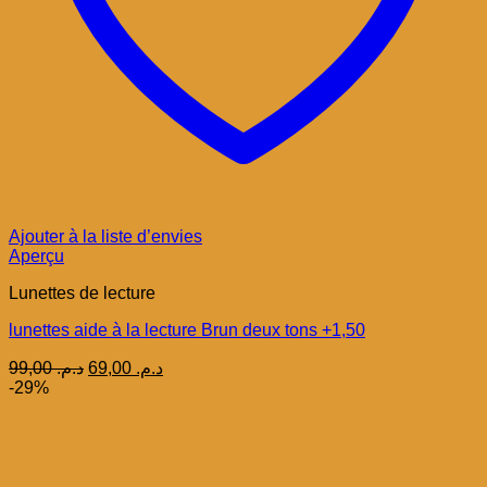
Ajouter à la liste d’envies
Aperçu
Lunettes de lecture
lunettes aide à la lecture Brun deux tons +1,50
Le
Le
99,00
د.م.
69,00
د.م.
prix
prix
-29%
initial
actuel
était :
est :
د.م. 69,00.
د.م. 99,00.