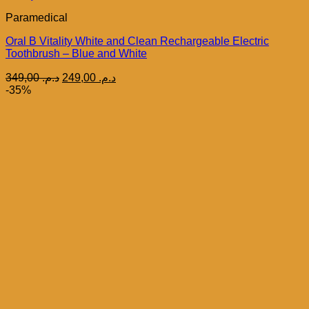
Paramedical
Oral B Vitality White and Clean Rechargeable Electric
Toothbrush – Blue and White
Le
Le
349,00
د.م.
249,00
د.م.
prix
prix
-35%
initial
actuel
était :
est :
د.م. 249,00.
د.م. 349,00.