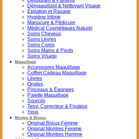
Déodorant & Parfums
Démaquillant & Nettoyant Visage
Épilation et Rasage
Hygiène Intime
Manucure & Pédicure
Médical Cosmétiques Naturel
Soins Cheveux
Soins Lèvres
Soins Corps
Soins Mains & Pieds
Soins Visage
Maquillage
Accessoires Maquillage
Coffret Cadeau Maquillage
Lèvres
Ongles
Pinceaux & Éponges
Palette Maquillage
Sourcils
Teint, Correcteur & Fixateur
Yeux
Montre & Bijoux
Original Bijoux Femme
Original Montres Femme
Original Montres Homme