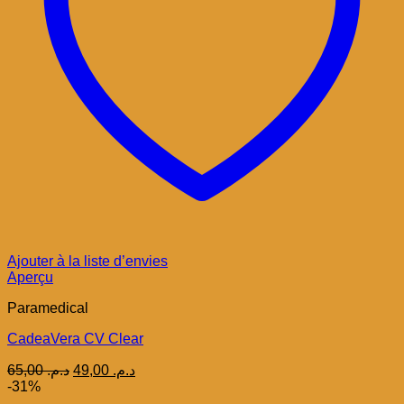
Ajouter à la liste d’envies
Aperçu
Paramedical
CadeaVera CV Clear
Le
Le
65,00
د.م.
49,00
د.م.
prix
prix
-31%
initial
actuel