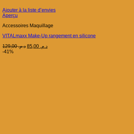
Ajouter à la liste d’envies
Aperçu
Accessoires Maquillage
VITALmaxx Make-Up rangement en silicone
Le
Le
129,00
د.م.
85,00
د.م.
prix
prix
-41%
initial
actuel
était :
est :
د.م. 85,00.
د.م. 129,00.