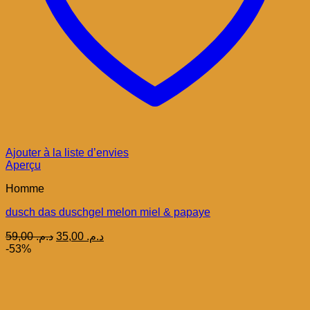
Ajouter à la liste d’envies
Aperçu
Homme
dusch das duschgel melon miel & papaye
Le
Le
59,00
د.م.
35,00
د.م.
prix
prix
-53%
initial
actuel
était :
est :
د.م. 35,00.
د.م. 59,00.