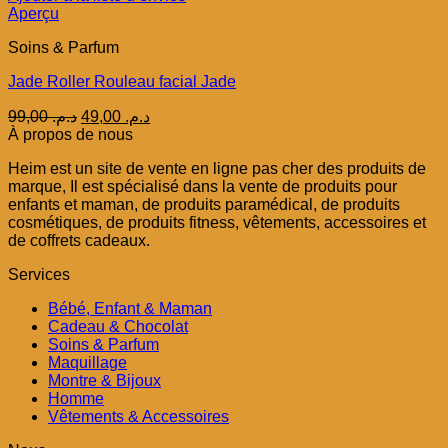
Aperçu
Soins & Parfum
Jade Roller Rouleau facial Jade
Le
Le
99,00
د.م.
49,00
د.م.
prix
prix
À propos de nous
initial
actuel
Heim est un site de vente en ligne pas cher des produits de
était :
est :
marque, Il est spécialisé dans la vente de produits pour
د.م. 49,00.
د.م. 99,00.
enfants et maman, de produits paramédical, de produits
cosmétiques, de produits fitness, vêtements, accessoires et
de coffrets cadeaux.
Services
Bébé, Enfant & Maman
Cadeau & Chocolat
Soins & Parfum
Maquillage
Montre & Bijoux
Homme
Vêtements & Accessoires