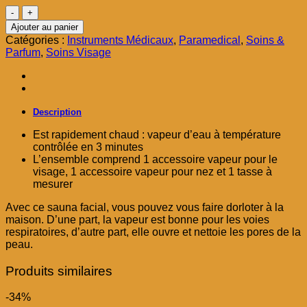
était :
est :
quantité
د.م. 199,00.
د.م. 249,00.
de
Ajouter au panier
Facial
Catégories :
Instruments Médicaux
,
Paramedical
,
Soins &
Spa
Parfum
,
Soins Visage
Pour
les
rhumes
Inhalateur
à
Description
vapeur
3
Est rapidement chaud : vapeur d’eau à température
pièces
contrôlée en 3 minutes
L’ensemble comprend 1 accessoire vapeur pour le
visage, 1 accessoire vapeur pour nez et 1 tasse à
mesurer
Avec ce sauna facial, vous pouvez vous faire dorloter à la
maison. D’une part, la vapeur est bonne pour les voies
respiratoires, d’autre part, elle ouvre et nettoie les pores de la
peau.
Produits similaires
-34%