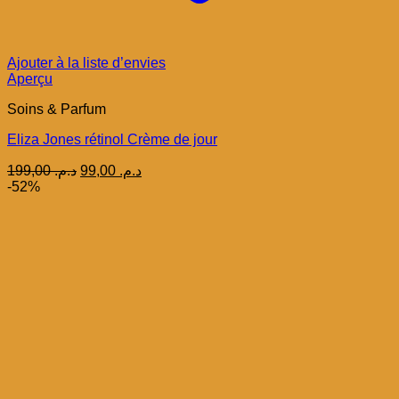
Ajouter à la liste d’envies
Aperçu
Soins & Parfum
Eliza Jones rétinol Crème de jour
Le
Le
199,00
د.م.
99,00
د.م.
prix
prix
-52%
initial
actuel
était :
est :
د.م. 99,00.
د.م. 199,00.