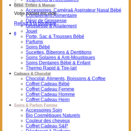
Bébé, Enfant & Maman
Accessoires, Caméra& Aspirateur Nasal Bébé
Votre panier est vide.
Complément Alimentaire
Désir de Grossesse
Retour à la boutique
Grossesse & Allaitement
Jouet
0
Porte, Sac & Trousses Bébé
Parfums
Soins Bébé
Sucettes, Biberons & Dentitions
Soins Solaires & Anti-Moustiques
Soins Dentaires Bébé & Enfant
Thermo Rapid & Tire-lait
Cadeaux & Chocolat
Chocolat, Aliments, Boissons & Coffee
Coffret Cadeau Bébé
Coffret Cadeau Femme
Coffret Cadeau Homme
Coffret Cadeau Heim
Soins & Parfum Femme
Accessoires Soin
Bio Cosmétiques Naturels
Couleur des cheveux
Coffret Cadeau S&P