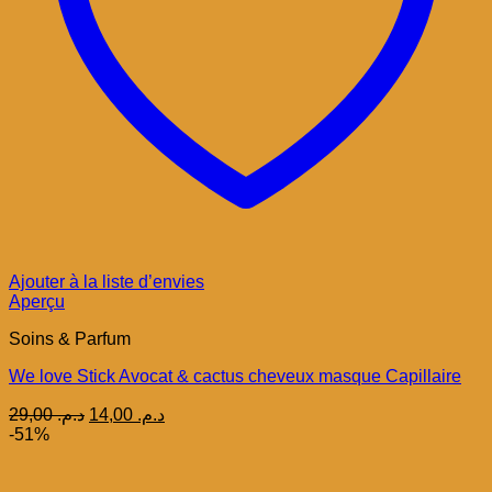
Ajouter à la liste d’envies
Aperçu
Soins & Parfum
We love Stick Avocat & cactus cheveux masque Capillaire
Le
Le
29,00
د.م.
14,00
د.م.
prix
prix
-51%
initial
actuel
était :
est :