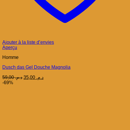
Ajouter à la liste d’envies
Aperçu
Homme
Dusch das Gel Douche Magnolia
Le
Le
59,00
د.م.
35,00
د.م.
prix
prix
-69%
initial
actuel
était :
est :
د.م. 35,00.
د.م. 59,00.