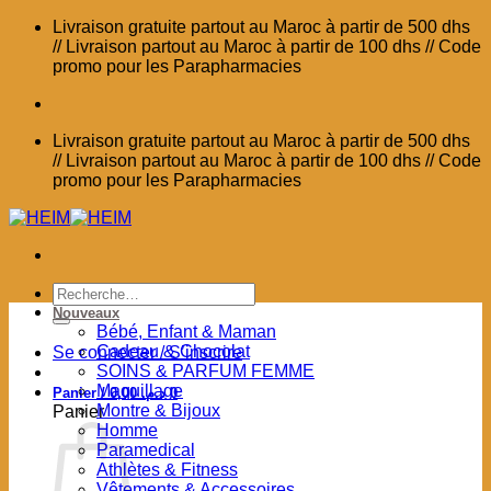
Passer
Livraison gratuite partout au Maroc à partir de 500 dhs
au
// Livraison partout au Maroc à partir de 100 dhs // Code
contenu
promo pour les Parapharmacies
Livraison gratuite partout au Maroc à partir de 500 dhs
// Livraison partout au Maroc à partir de 100 dhs // Code
promo pour les Parapharmacies
Recherche
pour :
Nouveaux
Bébé, Enfant & Maman
Cadeau & Chocolat
Se connecter / S’inscrire
SOINS & PARFUM FEMME
Maquillage
Panier /
0,00
د.م.
0
Montre & Bijoux
Panier
Homme
Paramedical
Athlètes & Fitness
Vêtements & Accessoires