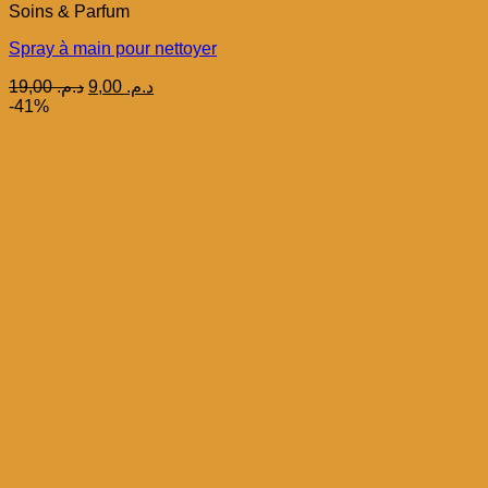
Soins & Parfum
Spray à main pour nettoyer
Le
Le
19,00
د.م.
9,00
د.م.
prix
prix
-41%
initial
actuel
était :
est :
د.م. 9,00.
د.م. 19,00.