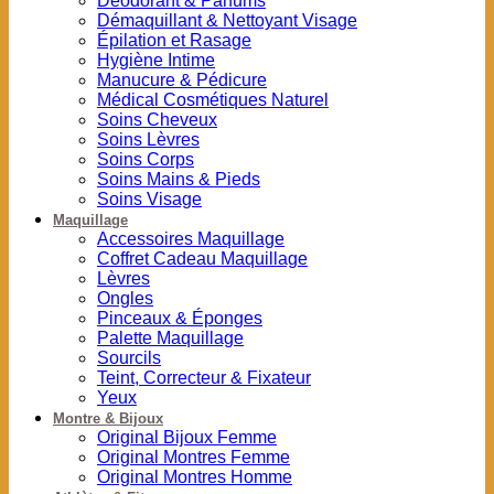
Déodorant & Parfums
Démaquillant & Nettoyant Visage
Épilation et Rasage
Hygiène Intime
Manucure & Pédicure
Médical Cosmétiques Naturel
Soins Cheveux
Soins Lèvres
Soins Corps
Soins Mains & Pieds
Soins Visage
Maquillage
Accessoires Maquillage
Coffret Cadeau Maquillage
Lèvres
Ongles
Pinceaux & Éponges
Palette Maquillage
Sourcils
Teint, Correcteur & Fixateur
Yeux
Montre & Bijoux
Original Bijoux Femme
Original Montres Femme
Original Montres Homme