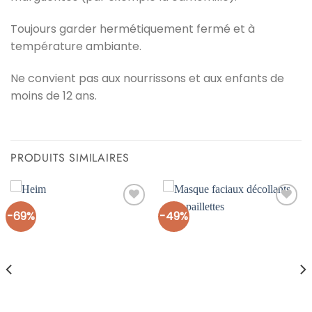
‎Toujours garder hermétiquement fermé et à
température ambiante.‎
‎Ne convient pas aux nourrissons et aux enfants de
moins de 12 ans.‎
PRODUITS SIMILAIRES
-69%
-49%
Ajouter
Ajouter
à la liste
à la liste
d’envies
d’envies