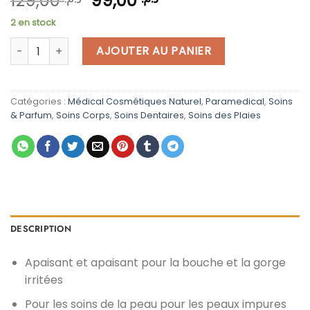
129,00
99,00
prix
prix
2 en stock
initial
actuel
quantité de Abtei Concentré de camomille 50 ml
était :
est :
AJOUTER AU PANIER
د.م. 99,00.
د.م. 129,00.
Catégories :
Médical Cosmétiques Naturel
,
Paramedical
,
Soins
& Parfum
,
Soins Corps
,
Soins Dentaires
,
Soins des Plaies
DESCRIPTION
‎Apaisant et apaisant pour la bouche et la gorge
irritées‎
‎Pour les soins de la peau pour les peaux impures‎