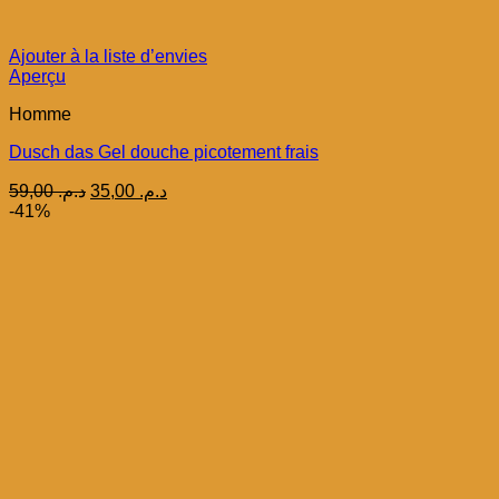
Ajouter à la liste d’envies
Aperçu
Homme
Dusch das Gel douche picotement frais
Le
Le
59,00
د.م.
35,00
د.م.
prix
prix
-41%
initial
actuel
était :
est :
د.م. 35,00.
د.م. 59,00.