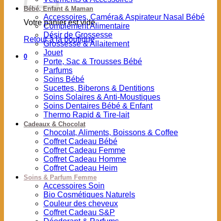
Bébé, Enfant & Maman
Accessoires, Caméra& Aspirateur Nasal Bébé
Votre panier est vide.
Complément Alimentaire
Désir de Grossesse
Retour à la boutique
Grossesse & Allaitement
Jouet
0
Porte, Sac & Trousses Bébé
Parfums
Soins Bébé
Sucettes, Biberons & Dentitions
Soins Solaires & Anti-Moustiques
Soins Dentaires Bébé & Enfant
Thermo Rapid & Tire-lait
Cadeaux & Chocolat
Chocolat, Aliments, Boissons & Coffee
Coffret Cadeau Bébé
Coffret Cadeau Femme
Coffret Cadeau Homme
Coffret Cadeau Heim
Soins & Parfum Femme
Accessoires Soin
Bio Cosmétiques Naturels
Couleur des cheveux
Coffret Cadeau S&P