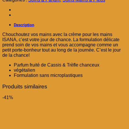
د.م. 35,00.
د.م. 49,00.
Description
Chouchoutez vos mains avec la crème pour les mains
ISANA, c’est votre jour de chance. La formulation délicate
prend soin de vos mains et vous accompagne comme un
petit porte-bonheur tout au long de la journée. C’est le jour
de la chance!
Parfum fruité de Cassis & Trèfle chanceux
végétalien
Formulation sans microplastiques
Produits similaires
-41%