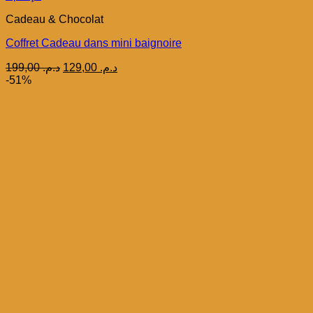
Cadeau & Chocolat
Coffret Cadeau dans mini baignoire
Le
Le
199,00
د.م.
129,00
د.م.
prix
prix
-51%
initial
actuel
était :
est :
د.م. 129,00.
د.م. 199,00.