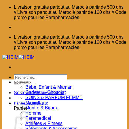
Passer
Livraison gratuite partout au Maroc à partir de 500 dhs
au
// Livraison partout au Maroc à partir de 100 dhs // Code
contenu
promo pour les Parapharmacies
Livraison gratuite partout au Maroc à partir de 500 dhs
// Livraison partout au Maroc à partir de 100 dhs // Code
promo pour les Parapharmacies
Recherche
pour :
Nouveaux
Bébé, Enfant & Maman
Cadeau & Chocolat
Se connecter / S’inscrire
SOINS & PARFUM FEMME
Maquillage
Panier /
0,00
د.م.
0
Montre & Bijoux
Panier
Homme
Paramedical
Athlètes & Fitness
Vêtements & Accessoires