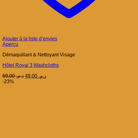
Ajouter à la liste d’envies
Aperçu
Démaquillant & Nettoyant Visage
Hôtel Royal 3 Washcloths
Le
Le
69,00
د.م.
49,00
د.م.
prix
prix
-23%
initial
actuel
était :
est :
د.م. 49,00.
د.م. 69,00.