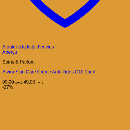
Ajouter à la liste d’envies
Aperçu
Soins & Parfum
Alvira Skin Care Crème Anti-Rides Q10 15ml
Le
Le
99,00
د.م.
49,00
د.م.
prix
prix
-37%
initial
actuel
était :
est :
د.م. 49,00.
د.م. 99,00.