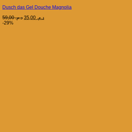
Dusch das Gel Douche Magnolia
Le
Le
59,00
د.م.
35,00
د.م.
prix
prix
-29%
initial
actuel
était :
est :
د.م. 35,00.
د.م. 59,00.