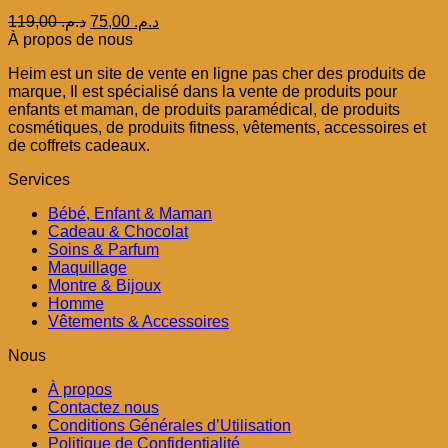
Le
Le
119,00
د.م.
75,00
د.م.
prix
prix
À propos de nous
initial
actuel
Heim est un site de vente en ligne pas cher des produits de
était :
est :
marque, Il est spécialisé dans la vente de produits pour
د.م. 75,00.
د.م. 119,00.
enfants et maman, de produits paramédical, de produits
cosmétiques, de produits fitness, vêtements, accessoires et
de coffrets cadeaux.
Services
Bébé, Enfant & Maman
Cadeau & Chocolat
Soins & Parfum
Maquillage
Montre & Bijoux
Homme
Vêtements & Accessoires
Nous
À propos
Contactez nous
Conditions Générales d’Utilisation
Politique de Confidentialité