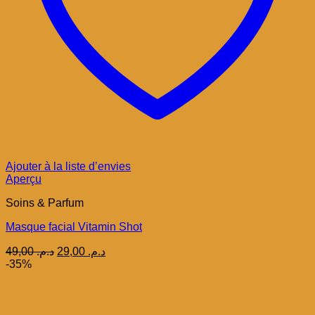
Ajouter à la liste d’envies
Aperçu
Soins & Parfum
Masque facial Vitamin Shot
Le
Le
49,00
د.م.
29,00
د.م.
prix
prix
-35%
initial
actuel
était :
est :
د.م. 29,00.
د.م. 49,00.