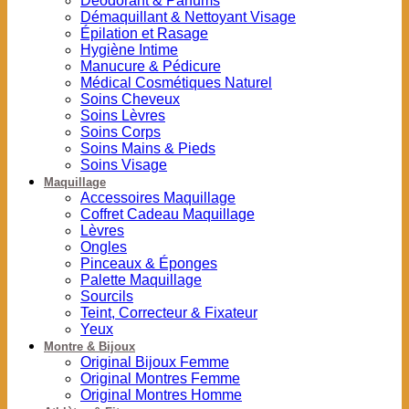
Déodorant & Parfums
Démaquillant & Nettoyant Visage
Épilation et Rasage
Hygiène Intime
Manucure & Pédicure
Médical Cosmétiques Naturel
Soins Cheveux
Soins Lèvres
Soins Corps
Soins Mains & Pieds
Soins Visage
Maquillage
Accessoires Maquillage
Coffret Cadeau Maquillage
Lèvres
Ongles
Pinceaux & Éponges
Palette Maquillage
Sourcils
Teint, Correcteur & Fixateur
Yeux
Montre & Bijoux
Original Bijoux Femme
Original Montres Femme
Original Montres Homme