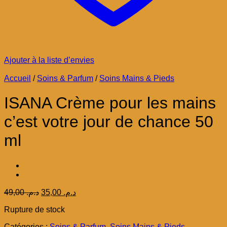
Ajouter à la liste d’envies
Accueil
/
Soins & Parfum
/
Soins Mains & Pieds
ISANA Crème pour les mains
c’est votre jour de chance 50
ml
Le
Le
49,00
د.م.
35,00
د.م.
prix
prix
Rupture de stock
initial
actuel
était :
est :
Catégories :
Soins & Parfum
,
Soins Mains & Pieds