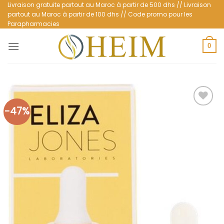
Passer
Livraison gratuite partout au Maroc à partir de 500 dhs // Livraison
partout au Maroc à partir de 100 dhs // Code promo pour les
au
Parapharmacies
contenu
0
-47%
Ajouter
à la
liste
d’envies