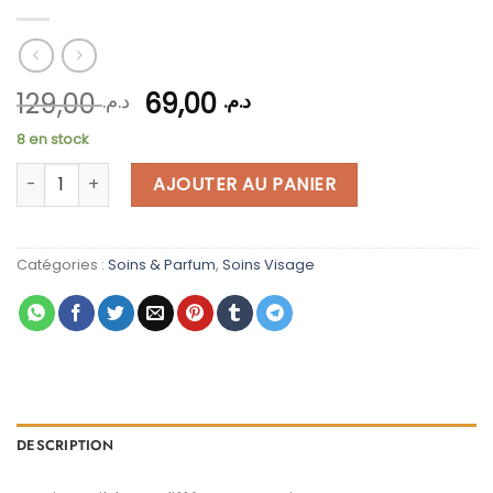
Le
Le
129,00
69,00
د.م.
د.م.
prix
prix
8 en stock
initial
actuel
quantité de Eliza Jones sérum nourrissant
était :
est :
AJOUTER AU PANIER
د.م. 69,00.
د.م. 129,00.
Catégories :
Soins & Parfum
,
Soins Visage
DESCRIPTION