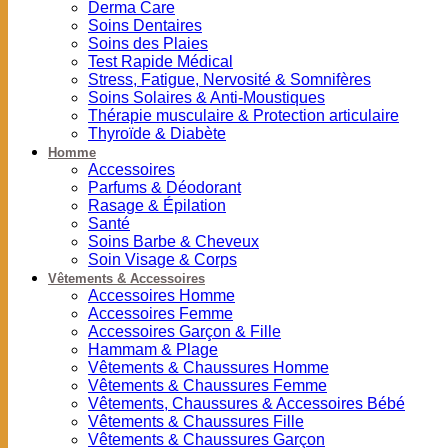
Derma Care
Soins Dentaires
Soins des Plaies
Test Rapide Médical
Stress, Fatigue, Nervosité & Somnifères
Soins Solaires & Anti-Moustiques
Thérapie musculaire & Protection articulaire
Thyroïde & Diabète
Homme
Accessoires
Parfums & Déodorant
Rasage & Épilation
Santé
Soins Barbe & Cheveux
Soin Visage & Corps
Vêtements & Accessoires
Accessoires Homme
Accessoires Femme
Accessoires Garçon & Fille
Hammam & Plage
Vêtements & Chaussures Homme
Vêtements & Chaussures Femme
Vêtements, Chaussures & Accessoires Bébé
Vêtements & Chaussures Fille
Vêtements & Chaussures Garçon