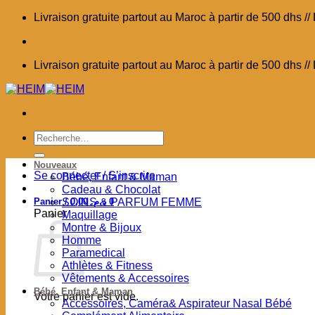
Passer
Livraison gratuite partout au Maroc à partir de 500 dhs 
au
contenu
Livraison gratuite partout au Maroc à partir de 500 dhs 
Recherche
pour :
Nouveaux
Se connecter / S’inscrire
Bébé, Enfant & Maman
Cadeau & Chocolat
Panier /
SOINS & PARFUM FEMME
0,00
د.م.
0
Panier
Maquillage
Montre & Bijoux
Homme
Paramedical
Athlètes & Fitness
Vêtements & Accessoires
Bébé, Enfant & Maman
Votre panier est vide.
Accessoires, Caméra& Aspirateur Nasal Bébé