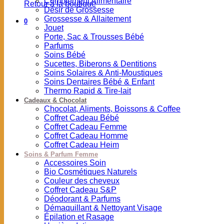
Complément Alimentaire
Retour à la boutique
Désir de Grossesse
Grossesse & Allaitement
0
Jouet
Porte, Sac & Trousses Bébé
Parfums
Soins Bébé
Sucettes, Biberons & Dentitions
Soins Solaires & Anti-Moustiques
Soins Dentaires Bébé & Enfant
Thermo Rapid & Tire-lait
Cadeaux & Chocolat
Chocolat, Aliments, Boissons & Coffee
Coffret Cadeau Bébé
Coffret Cadeau Femme
Coffret Cadeau Homme
Coffret Cadeau Heim
Soins & Parfum Femme
Accessoires Soin
Bio Cosmétiques Naturels
Couleur des cheveux
Coffret Cadeau S&P
Déodorant & Parfums
Démaquillant & Nettoyant Visage
Épilation et Rasage