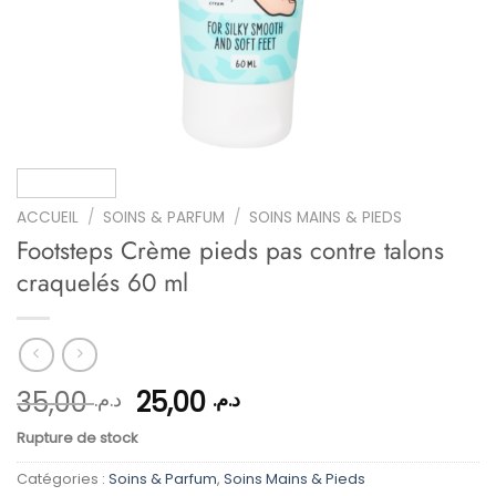
ACCUEIL
/
SOINS & PARFUM
/
SOINS MAINS & PIEDS
Footsteps Crème pieds pas contre talons
craquelés 60 ml
Le
Le
35,00
25,00
د.م.
د.م.
prix
prix
Rupture de stock
initial
actuel
était :
est :
Catégories :
Soins & Parfum
,
Soins Mains & Pieds