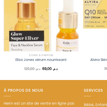
d’envies
SOINS & PARFUM
Alvira Ski
Eliza Jones sérum nourrissant
Le
Le
129,00
د.م.
69,00
د.م.
prix
prix
initial
actuel
était :
est :
د.م. 69,00.
د.م. 129,00.
À PROPOS DE NOUS
SERVICES
Heim est un site de vente en ligne pas
Bébé, Enfa