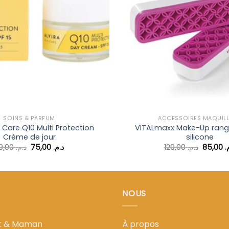
d’envies
SOINS & PARFUM
ACCESSOIRES MAQUIL
n Care Q10 Multi Protection
VITALmaxx Make-Up ran
Crème de jour
silicone
Le
Le
Le
119,00
د.م.
75,00
د.م.
129,00
د.م.
85,00
م
prix
prix
prix
initial
actuel
initial
était :
est :
était :
د.م. 75,00.
د.م. 119,00.
NOUS
nt & Maman
À propos