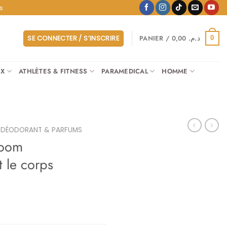
s
PANIER /
0,00
د.م.
SE CONNECTER / S’INSCRIRE
0
UX
ATHLÈTES & FITNESS
PARAMEDICAL
HOMME
DÉODORANT & PARFUMS
loom
t le corps
Le
prix
actuel