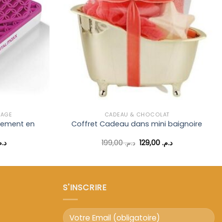
d’envies
d’envies
LAGE
CADEAU & CHOCOLAT
gement en
Coffret Cadeau dans mini baignoire
Le
Le
Le
د..
199,00
د.م.
129,00
د.م.
prix
prix
prix
actuel
initial
actuel
est :
était :
est :
د.م. 129,00.
د.م. 199,00.
د.م. 85,00.
د.م. 129,00.
S'INSCRIRE