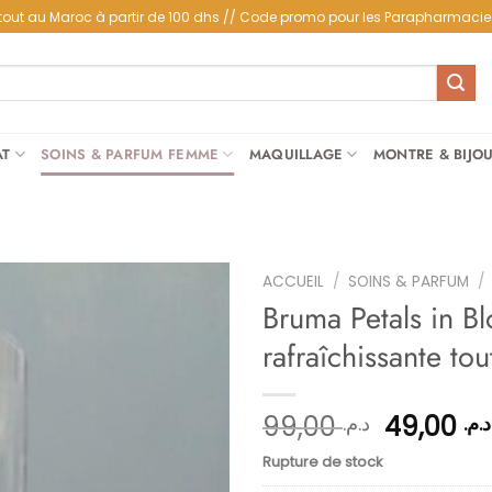
partout au Maroc à partir de 100 dhs // Code promo pour les Parapharmacie
AT
SOINS & PARFUM FEMME
MAQUILLAGE
MONTRE & BIJO
ACCUEIL
/
SOINS & PARFUM
/
Bruma Petals in B
rafraîchissante tou
Ajouter
à la
liste
Le
99,00
49,00
د.م.
د.م.
d’envies
prix
Rupture de stock
initial