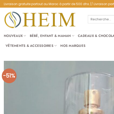
Passer
Livraison gratuite partout au Maroc à partir de 500 dhs // Livraison 
au
contenu
Recherche
pour :
NOUVEAUX
BÉBÉ, ENFANT & MAMAN
CADEAUX & CHOCOL
VÊTEMENTS & ACCESSOIRES
NOS MARQUES
-51%