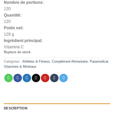
Nombre de portions:
د.م. 109,00.
د.م. 119,00.
120
Quantité:
120
Poids net:
128 g
Ingrédient principal:
Vitamine C
Rupture de stock
Catégories :
Athlètes & Fitness
,
Complément Alimentaire
,
Paramedical
,
Vitamines & Minéraux
DESCRIPTION