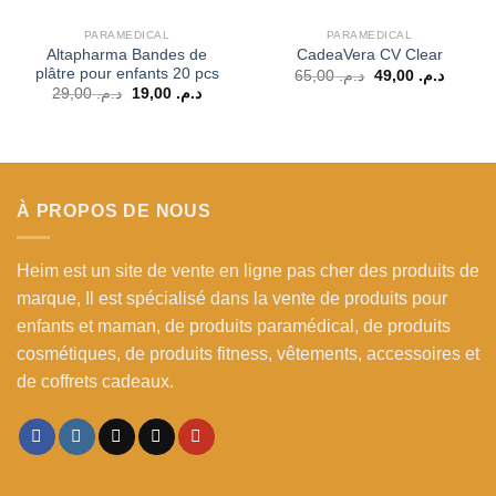
PARAMEDICAL
PARAMEDICAL
Altapharma Bandes de
CadeaVera CV Clear
plâtre pour enfants 20 pcs
Le
Le
65,00
د.م.
49,00
د.م.
prix
prix
Le
Le
29,00
د.م.
19,00
د.م.
initial
actuel
prix
prix
était :
est :
initial
actuel
د.م. 65,00.
était :
est :
د.م. 19,00.
د.م. 29,00.
À PROPOS DE NOUS
Heim est un site de vente en ligne pas cher des produits de
marque, Il est spécialisé dans la vente de produits pour
enfants et maman, de produits paramédical, de produits
cosmétiques, de produits fitness, vêtements, accessoires et
de coffrets cadeaux.