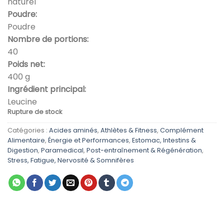
naturel
était :
est :
Poudre:
د.م. 205,00.
د.م. 249,00.
Poudre
Nombre de portions:
40
Poids net:
400 g
Ingrédient principal:
Leucine
Rupture de stock
Catégories :
Acides aminés
,
Athlètes & Fitness
,
Complément
Alimentaire
,
Énergie et Performances
,
Estomac, Intestins &
Digestion
,
Paramedical
,
Post-entraînement & Régénération
,
Stress, Fatigue, Nervosité & Somnifères