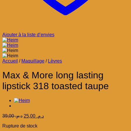
Ajouter à la liste d’envies
Accueil
/
Maquillage
/
Lèvres
Max & More long lasting
lipstick 318 toasted taupe
Le
Le
39,00
د.م.
25,00
د.م.
prix
prix
Rupture de stock
initial
actuel