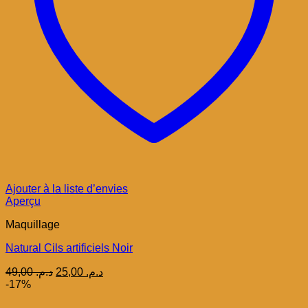
Ajouter à la liste d’envies
Aperçu
Maquillage
Natural Cils artificiels Noir
Le
Le
49,00
د.م.
25,00
د.م.
prix
prix
-17%
initial
actuel
était :
est :