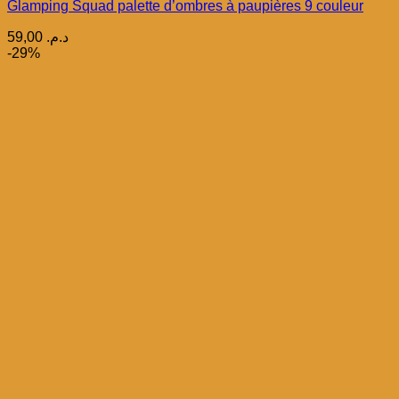
Glamping Squad palette d’ombres à paupières 9 couleur
59,00
د.م.
-29%