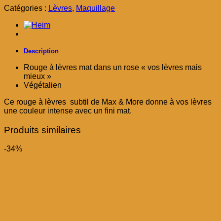
était :
est :
Catégories :
Lèvres
,
Maquillage
د.م. 25,00.
د.م. 39,00.
Description
Rouge à lèvres mat dans un rose « vos lèvres mais
mieux »
Végétalien
Ce rouge à lèvres subtil de Max & More donne à vos lèvres
une couleur intense avec un fini mat.
Produits similaires
-34%