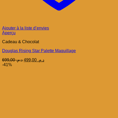
Ajouter à la liste d’envies
Aperçu
Cadeau & Chocolat
Douglas Rising Star Palette Maquillage
Le
Le
699,00
د.م.
499,00
د.م.
prix
prix
-41%
initial
actuel
était :
est :
د.م. 499,00.
د.م. 699,00.