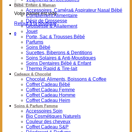
Bébé, Enfant & Maman
Accessoires, Caméra& Aspirateur Nasal Bébé
Votre panier est vide.
Complément Alimentaire
Désir de Grossesse
Retour à la boutique
Grossesse & Allaitement
Jouet
0
Porte, Sac & Trousses Bébé
Parfums
Soins Bébé
Sucettes, Biberons & Dentitions
Soins Solaires & Anti-Moustiques
Soins Dentaires Bébé & Enfant
Thermo Rapid & Tire-lait
Cadeaux & Chocolat
Chocolat, Aliments, Boissons & Coffee
Coffret Cadeau Bébé
Coffret Cadeau Femme
Coffret Cadeau Homme
Coffret Cadeau Heim
Soins & Parfum Femme
Accessoires Soin
Bio Cosmétiques Naturels
Couleur des cheveux
Coffret Cadeau S&P