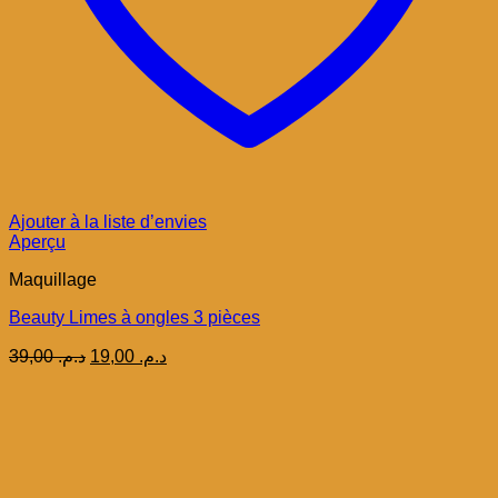
Ajouter à la liste d’envies
Aperçu
Maquillage
Beauty Limes à ongles 3 pièces
Le
Le
39,00
د.م.
19,00
د.م.
prix
prix
initial
actuel
était :
est :
د.م. 19,00.
د.م. 39,00.