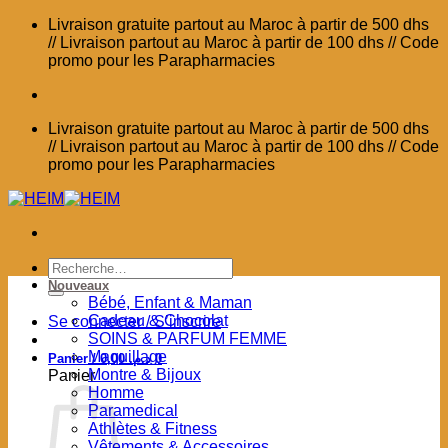
Passer
Livraison gratuite partout au Maroc à partir de 500 dhs
au
// Livraison partout au Maroc à partir de 100 dhs // Code
contenu
promo pour les Parapharmacies
Livraison gratuite partout au Maroc à partir de 500 dhs
// Livraison partout au Maroc à partir de 100 dhs // Code
promo pour les Parapharmacies
Recherche
pour :
Nouveaux
Bébé, Enfant & Maman
Cadeau & Chocolat
Se connecter / S’inscrire
SOINS & PARFUM FEMME
Maquillage
Panier /
0,00
د.م.
0
Montre & Bijoux
Panier
Homme
Paramedical
Athlètes & Fitness
Vêtements & Accessoires