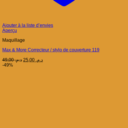
Ajouter à la liste d’envies
Aperçu
Maquillage
Max & More Correcteur / stylo de couverture 119
Le
Le
49,00
د.م.
25,00
د.م.
prix
prix
-49%
initial
actuel
était :
est :
د.م. 25,00.
د.م. 49,00.