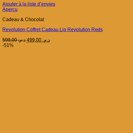
Ajouter à la liste d’envies
Aperçu
Cadeau & Chocolat
Revolution Coffret Cadeau Lip Revolution Reds
Le
Le
599,00
د.م.
499,00
د.م.
prix
prix
-51%
initial
actuel
était :
est :
د.م. 499,00.
د.م. 599,00.