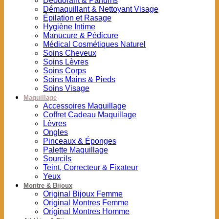
Déodorant & Parfums
Démaquillant & Nettoyant Visage
Épilation et Rasage
Hygiène Intime
Manucure & Pédicure
Médical Cosmétiques Naturel
Soins Cheveux
Soins Lèvres
Soins Corps
Soins Mains & Pieds
Soins Visage
Maquillage
Accessoires Maquillage
Coffret Cadeau Maquillage
Lèvres
Ongles
Pinceaux & Éponges
Palette Maquillage
Sourcils
Teint, Correcteur & Fixateur
Yeux
Montre & Bijoux
Original Bijoux Femme
Original Montres Femme
Original Montres Homme