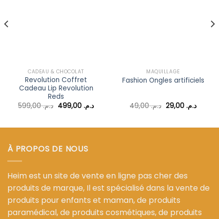
Ajouter
Ajouter
à la liste
à la liste
d’envies
d’envies
CADEAU & CHOCOLAT
MAQUILLAGE
Revolution Coffret
Fashion Ongles artificiels
Cadeau Lip Revolution
Reds
Le
Le
Le
Le
599,00
د.م.
499,00
د.م.
49,00
د.م.
29,00
د.م.
prix
prix
prix
prix
l
initial
actuel
initial
actuel
était :
est :
était :
est :
د.م. 49,00.
د.م. 499,00.
د.م. 599,00.
د.م. 85,00.
À PROPOS DE NOUS
Heim est un site de vente en ligne pas cher des
produits de marque, Il est spécialisé dans la vente de
produits pour enfants et maman, de produits
paramédical, de produits cosmétiques, de produits