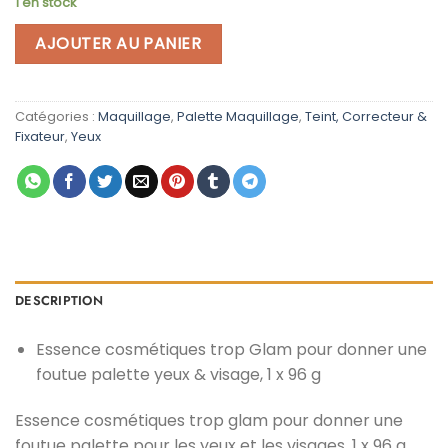
1 en stock
initial
actuel
était :
est :
AJOUTER AU PANIER
د.م. 59,00.
د.م. 69,00.
Catégories :
Maquillage
,
Palette Maquillage
,
Teint, Correcteur &
Fixateur
,
Yeux
DESCRIPTION
Essence cosmétiques trop Glam pour donner une
foutue palette yeux & visage, 1 x 96 g
Essence cosmétiques trop glam pour donner une
foutue palette pour les yeux et les visages, 1 x 96 g