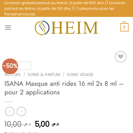
Passer
Livraison gratuite partout au Maroc à partir de 500 dhs // Livraison
partout au Maroc à partir de 100 dhs // Code promo pour les
au
Parapharmacies
contenu
0
-50%
ACCUEIL
/
SOINS & PARFUM
/
SOINS VISAGE
Ajouter
ISANA Masque anti rides 16 ml 2x 8 ml –
à la
liste
pour 2 applications
d’envies
Le
Le
10,00
5,00
د.م.
د.م.
prix
prix