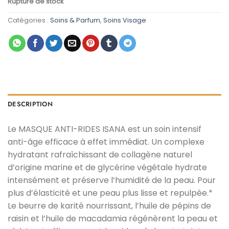
Rupture de stock
initial
actuel
était :
est :
Catégories :
Soins & Parfum
,
Soins Visage
د.م. 5,00.
د.م. 10,00.
DESCRIPTION
Le MASQUE ANTI-RIDES ISANA est un soin intensif
anti-âge efficace à effet immédiat. Un complexe
hydratant rafraîchissant de collagène naturel
d’origine marine et de glycérine végétale hydrate
intensément et préserve l’humidité de la peau. Pour
plus d’élasticité et une peau plus lisse et repulpée.*
Le beurre de karité nourrissant, l’huile de pépins de
raisin et l’huile de macadamia régénèrent la peau et