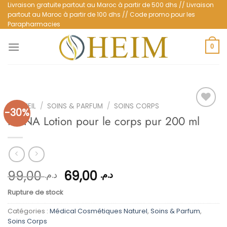
Passer
Livraison gratuite partout au Maroc à partir de 500 dhs // Livraison
partout au Maroc à partir de 100 dhs // Code promo pour les
au
Parapharmacies
contenu
0
ACCUEIL
/
SOINS & PARFUM
/
SOINS CORPS
-30%
ISANA Lotion pour le corps pur 200 ml
Ajouter
à la
liste
d’envies
Le
Le
99,00
69,00
د.م.
د.م.
prix
prix
Rupture de stock
initial
actuel
était :
est :
Catégories :
Médical Cosmétiques Naturel
,
Soins & Parfum
,
د.م. 69,00.
د.م. 99,00.
Soins Corps