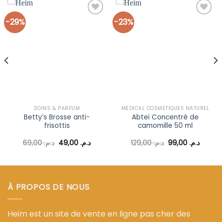
-29%
-23%
Ajouter
Ajouter
à la liste
à la liste
d’envies
d’envies
SOINS & PARFUM
MÉDICAL COSMÉTIQUES NATUREL
Betty’s Brosse anti-
Abtei Concentré de
frisottis
camomille 50 ml
Le
Le
Le
Le
69,00
د.م.
49,00
د.م.
129,00
د.م.
99,00
د.م.
prix
prix
prix
prix
l
initial
actuel
initial
actuel
était :
est :
était :
est :
د.م. 129,00.
د.م. 49,00.
د.م. 69,00.
د.م. 89,00.
À PROPOS DE NOUS
Heim est un site de vente en ligne pas cher des