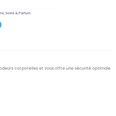
د.م. 25,00.
د.م. 39,00.
ums
,
Soins & Parfum
odeurs corporelles et vous offre une sécurité optimale