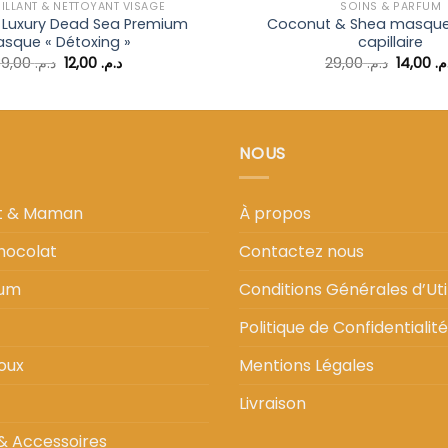
LLANT & NETTOYANT VISAGE
SOINS & PARFUM
 Luxury Dead Sea Premium
Coconut & Shea masque
sque « Détoxing »
capillaire
Le
Le
Le
39,00
د.م.
12,00
د.م.
29,00
د.م.
14,00
.م
prix
prix
prix
initial
actuel
initial
était :
est :
était :
د.م. 12,00.
د.م. 39,00.
NOUS
nt & Maman
À propos
hocolat
Contactez nous
fum
Conditions Générales d’Util
Politique de Confidentialité
oux
Mentions Légales
Livraison
& Accessoires