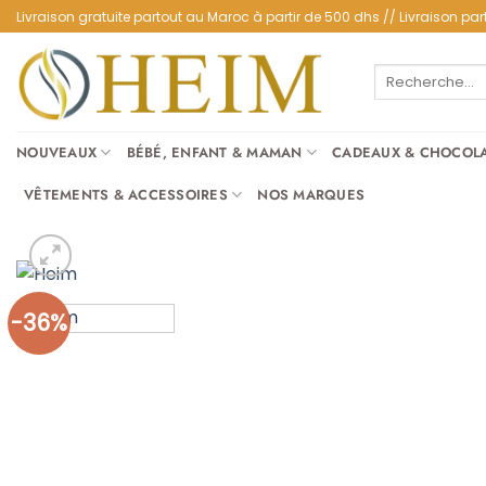
Passer
Livraison gratuite partout au Maroc à partir de 500 dhs // Livraison 
au
contenu
Recherche
pour :
NOUVEAUX
BÉBÉ, ENFANT & MAMAN
CADEAUX & CHOCOL
VÊTEMENTS & ACCESSOIRES
NOS MARQUES
-36%