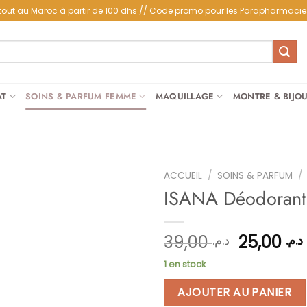
partout au Maroc à partir de 100 dhs // Code promo pour les Parapharmacie
AT
SOINS & PARFUM FEMME
MAQUILLAGE
MONTRE & BIJO
ACCUEIL
/
SOINS & PARFUM
/
ISANA Déodorant 
Ajouter
Le
39,00
25,00
د.م.
د.م.
à la
prix
liste
1 en stock
initial
d’envies
était :
AJOUTER AU PANIER