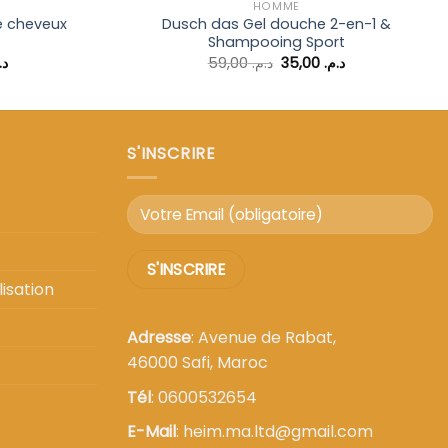
HOMME
 cheveux
Dusch das Gel douche 2-en-1 &
Shampooing Sport
Le
Le
Le
د.
59,00
د.م.
35,00
د.م.
prix
prix
prix
actuel
initial
actuel
est :
était :
est :
د.م. 35,00.
د.م. 59,00.
د.م. 14,00.
د.م. 29,00.
S'INSCRIRE
isation
Adresse
: Avenue de Rabat,
46000 Safi, Maroc
Tél
: 0600532654
E-Mail
: heim.ma.ltd@gmail.com