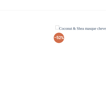
-52%
Ajouter
à la liste
d’envies