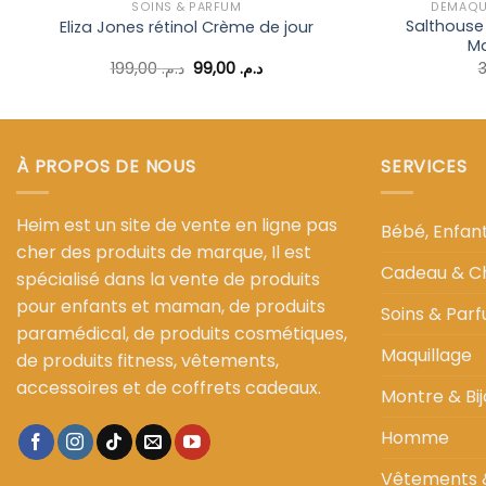
SOINS & PARFUM
DÉMAQUI
Salthouse
Eliza Jones rétinol Crème de jour
Ma
Le
Le
199,00
د.م.
99,00
د.م.
prix
prix
initial
actuel
était :
est :
د.م. 99,00.
د.م. 199,00.
À PROPOS DE NOUS
SERVICES
Heim est un site de vente en ligne pas
Bébé, Enfa
cher des produits de marque, Il est
Cadeau & C
spécialisé dans la vente de produits
pour enfants et maman, de produits
Soins & Par
paramédical, de produits cosmétiques,
Maquillage
de produits fitness, vêtements,
accessoires et de coffrets cadeaux.
Montre & Bij
Homme
Vêtements 