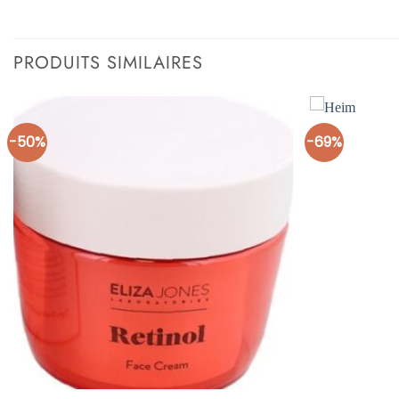
PRODUITS SIMILAIRES
-50%
-69%
Ajouter
à la liste
d’envies