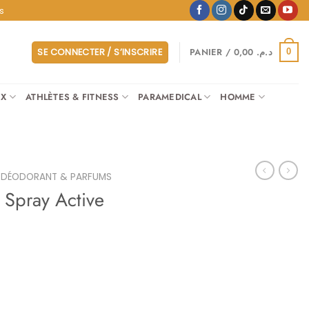
s
PANIER /
0,00
د.م.
SE CONNECTER / S’INSCRIRE
0
UX
ATHLÈTES & FITNESS
PARAMEDICAL
HOMME
DÉODORANT & PARFUMS
Spray Active
Le
prix
actuel
est :