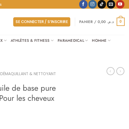
s
PANIER /
0,00
د.م.
SE CONNECTER / S’INSCRIRE
0
UX
ATHLÈTES & FITNESS
PARAMEDICAL
HOMME
DÉMAQUILLANT & NETTOYANT
ile de base pure
 Pour les cheveux
Le