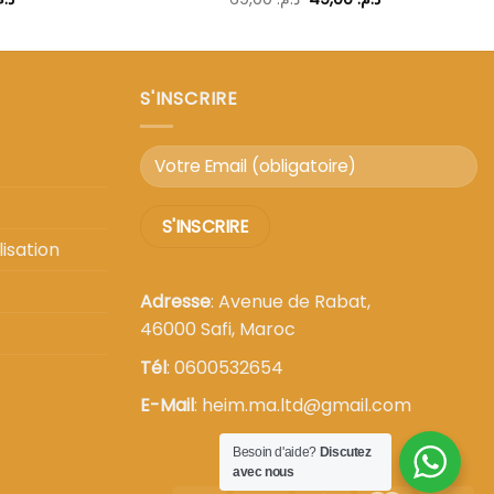
prix
prix
prix
actuel
initial
actuel
est :
était :
est :
د.م. 49,00.
د.م. 69,00.
د.م. 99,00.
د.م. 199,00.
S'INSCRIRE
isation
Adresse
: Avenue de Rabat,
46000 Safi, Maroc
Tél
: 0600532654
E-Mail
: heim.ma.ltd@gmail.com
Besoin d'aide?
Discutez
avec nous