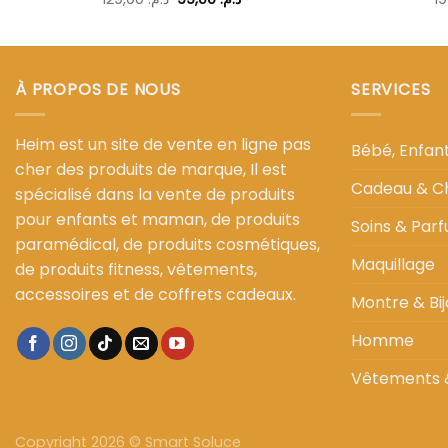
prix
prix
initial
actuel
était :
est :
د.م. 99,00.
د.م. 129,00.
À PROPOS DE NOUS
SERVICES
Heim est un site de vente en ligne pas
Bébé, Enfa
cher des produits de marque, Il est
Cadeau & C
spécialisé dans la vente de produits
pour enfants et maman, de produits
Soins & Par
paramédical, de produits cosmétiques,
Maquillage
de produits fitness, vêtements,
accessoires et de coffrets cadeaux.
Montre & Bij
Homme
Vêtements 
Copyright 2026 ©
Smart Soluce