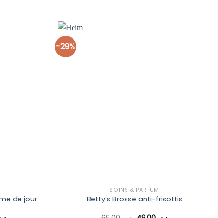
-29%
Ajouter
Ajouter
à la liste
à la liste
d’envies
d’envies
SOINS & PARFUM
ème de jour
Betty’s Brosse anti-frisottis
Le
Le
Le
د..
69,00
د.م.
49,00
د.م.