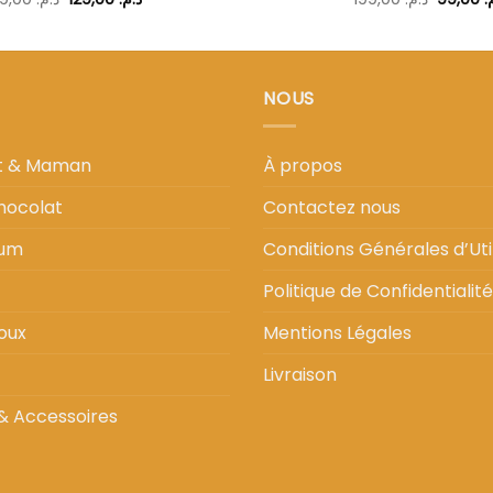
prix
prix
prix
initial
actuel
initial
était :
est :
était :
د.م. 129,00.
د.م. 199,00.
NOUS
nt & Maman
À propos
hocolat
Contactez nous
fum
Conditions Générales d’Util
Politique de Confidentialité
oux
Mentions Légales
Livraison
& Accessoires