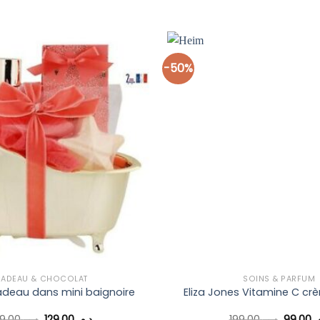
-50%
Ajouter
à la liste
d’envies
ADEAU & CHOCOLAT
SOINS & PARFUM
adeau dans mini baignoire
Eliza Jones Vitamine C cr
Le
Le
Le
199,00
د.م.
129,00
د.م.
199,00
د.م.
99,00
م