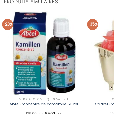
PRODUITS SIMILAIRES
-23%
-35%
Ajouter
à la liste
d’envies
MÉDICAL COSMÉTIQUES NATUREL
C
Abtei Concentré de camomille 50 ml
Coffret C
Le
Le
129,00
د.م.
99,00
د.م.