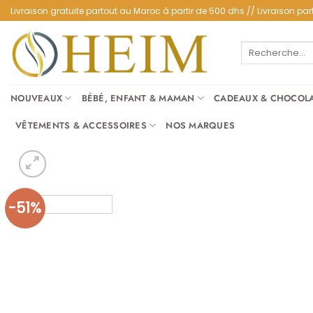
Passer
Livraison gratuite partout au Maroc à partir de 500 dhs // Livraison 
au
contenu
Recherche
pour :
NOUVEAUX
BÉBÉ, ENFANT & MAMAN
CADEAUX & CHOCOL
VÊTEMENTS & ACCESSOIRES
NOS MARQUES
-51%