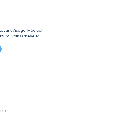
prix
actuel
est :
د.م. 49,00.
د.م. 99,00.
toyant Visage
,
Médical
arfum
,
Soins Cheveux
ire.