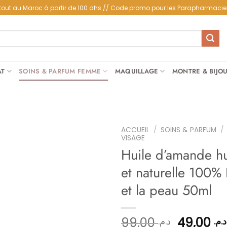
partout au Maroc à partir de 100 dhs // Code promo pour les Parapharmacie
AT
SOINS & PARFUM FEMME
MAQUILLAGE
MONTRE & BIJO
ACCUEIL
/
SOINS & PARFUM
/
VISAGE
Huile d’amande hu
et naturelle 100%
Ajouter
à la
et la peau 50ml
liste
d’envies
Le
99,00
49,00
د.م.
د.م.