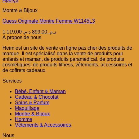
Montre & Bijoux
Guess Originale Montre Femme W1145L3
Le
Le
1.119,00
د.م.
899,00
د.م.
prix
prix
À propos de nous
initial
actuel
Heim est un site de vente en ligne pas cher des produits de
était :
est :
marque, Il est spécialisé dans la vente de produits pour
د.م. 899,00.
د.م. 1.119,00.
enfants et maman, de produits paramédical, de produits
cosmétiques, de produits fitness, vêtements, accessoires et
de coffrets cadeaux.
Services
Bébé, Enfant & Maman
Cadeau & Chocolat
Soins & Parfum
Maquillage
Montre & Bijoux
Homme
Vêtements & Accessoires
Nous