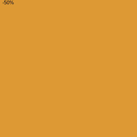
prix
prix
-50%
initial
actuel
était :
est :
د.م. 79,00.
د.م. 99,00.