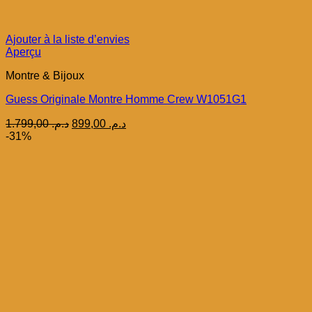
Ajouter à la liste d’envies
Aperçu
Montre & Bijoux
Guess Originale Montre Homme Crew W1051G1
Le
Le
1.799,00
د.م.
899,00
د.م.
prix
prix
-31%
initial
actuel
était :
est :
د.م. 899,00.
د.م. 1.799,00.