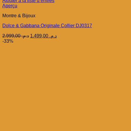
Ajouter à la liste d’envies
Aperçu
Montre & Bijoux
Dolce & Gabbana Originale Collier DJ0317
Le
Le
2.999,00
د.م.
1.499,00
د.م.
prix
prix
-33%
initial
actuel
était :
est :
د.م. 1.499,00.
د.م. 2.999,00.