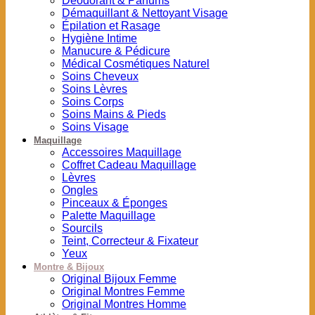
Déodorant & Parfums
Démaquillant & Nettoyant Visage
Épilation et Rasage
Hygiène Intime
Manucure & Pédicure
Médical Cosmétiques Naturel
Soins Cheveux
Soins Lèvres
Soins Corps
Soins Mains & Pieds
Soins Visage
Maquillage
Accessoires Maquillage
Coffret Cadeau Maquillage
Lèvres
Ongles
Pinceaux & Éponges
Palette Maquillage
Sourcils
Teint, Correcteur & Fixateur
Yeux
Montre & Bijoux
Original Bijoux Femme
Original Montres Femme
Original Montres Homme