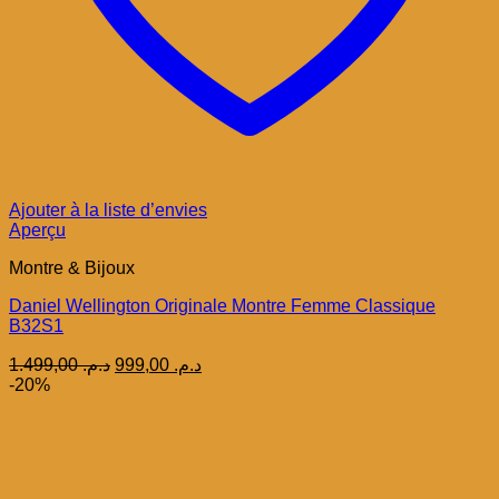
Ajouter à la liste d’envies
Aperçu
Montre & Bijoux
Daniel Wellington Originale Montre Femme Classique
B32S1
Le
Le
1.499,00
د.م.
999,00
د.م.
prix
prix
-20%
initial
actuel
était :
est :
د.م. 999,00.
د.م. 1.499,00.