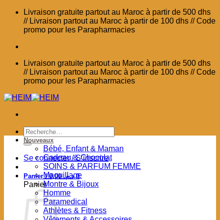
Passer
Livraison gratuite partout au Maroc à partir de 500 dhs
au
// Livraison partout au Maroc à partir de 100 dhs // Code
contenu
promo pour les Parapharmacies
Livraison gratuite partout au Maroc à partir de 500 dhs
// Livraison partout au Maroc à partir de 100 dhs // Code
promo pour les Parapharmacies
Recherche
pour :
Nouveaux
Bébé, Enfant & Maman
Cadeau & Chocolat
Se connecter / S’inscrire
SOINS & PARFUM FEMME
Maquillage
Panier /
0,00
د.م.
0
Montre & Bijoux
Panier
Homme
Paramedical
Athlètes & Fitness
Vêtements & Accessoires