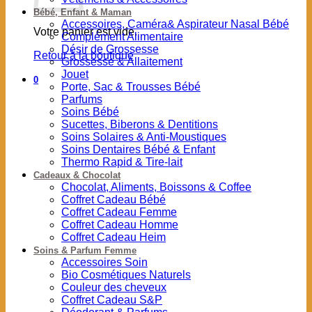
Bébé, Enfant & Maman
Accessoires, Caméra& Aspirateur Nasal Bébé
Votre panier est vide.
Complément Alimentaire
Désir de Grossesse
Retour à la boutique
Grossesse & Allaitement
Jouet
0
Porte, Sac & Trousses Bébé
Parfums
Soins Bébé
Sucettes, Biberons & Dentitions
Soins Solaires & Anti-Moustiques
Soins Dentaires Bébé & Enfant
Thermo Rapid & Tire-lait
Cadeaux & Chocolat
Chocolat, Aliments, Boissons & Coffee
Coffret Cadeau Bébé
Coffret Cadeau Femme
Coffret Cadeau Homme
Coffret Cadeau Heim
Soins & Parfum Femme
Accessoires Soin
Bio Cosmétiques Naturels
Couleur des cheveux
Coffret Cadeau S&P