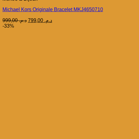
Michael Kors Originale Bracelet MKJ4650710
Le
Le
999,00
د.م.
799,00
د.م.
prix
prix
-33%
initial
actuel
était :
est :
د.م. 799,00.
د.م. 999,00.