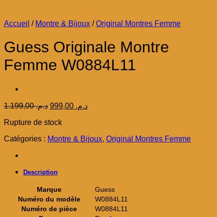
Accueil
/
Montre & Bijoux
/
Original Montres Femme
Guess Originale Montre
Femme W0884L11
Le
Le
1.199,00
د.م.
999,00
د.م.
prix
prix
Rupture de stock
initial
actuel
était :
est :
Catégories :
Montre & Bijoux
,
Original Montres Femme
د.م. 999,00.
د.م. 1.199,00.
Description
Marque
Guess
Numéro du modèle
W0884L11
Numéro de pièce
W0884L11