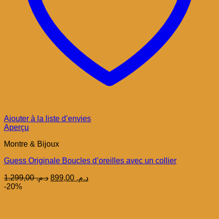
Ajouter à la liste d’envies
Aperçu
Montre & Bijoux
Guess Originale Boucles d’oreilles avec un collier
Le
Le
1.299,00
د.م.
899,00
د.م.
prix
prix
-20%
initial
actuel
était :
est :
د.م. 899,00.
د.م. 1.299,00.