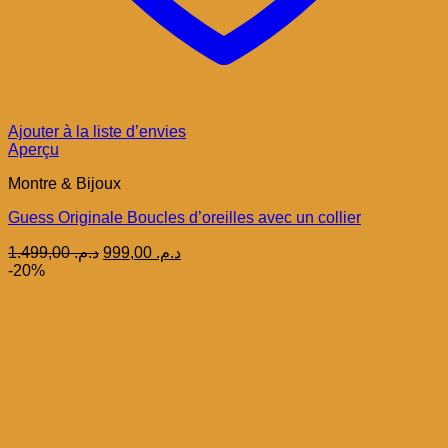
Ajouter à la liste d’envies
Aperçu
Montre & Bijoux
Guess Originale Boucles d’oreilles avec un collier
Le
Le
1.499,00
د.م.
999,00
د.م.
prix
prix
-20%
initial
actuel
était :
est :
د.م. 999,00.
د.م. 1.499,00.