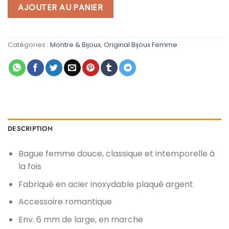
était :
est :
AJOUTER AU PANIER
د.م. 599,00.
د.م. 799,00.
Catégories :
Montre & Bijoux
,
Original Bijoux Femme
DESCRIPTION
Bague femme douce, classique et intemporelle à
la fois
Fabriqué en acier inoxydable plaqué argent
Accessoire romantique
Env. 6 mm de large, en marche