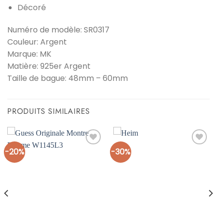
Décoré
Numéro de modèle: SR0317
Couleur: Argent
Marque: MK
Matière: 925er Argent
Taille de bague: 48mm – 60mm
PRODUITS SIMILAIRES
-20%
-30%
Ajouter
Ajouter
à la liste
à la liste
d’envies
d’envies