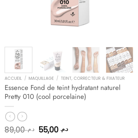
ACCUEIL
/
MAQUILLAGE
/
TEINT, CORRECTEUR & FIXATEUR
Essence Fond de teint hydratant naturel
Pretty 010 (cool porcelaine)
Le
Le
89,00
55,00
د.م.
د.م.
prix
prix