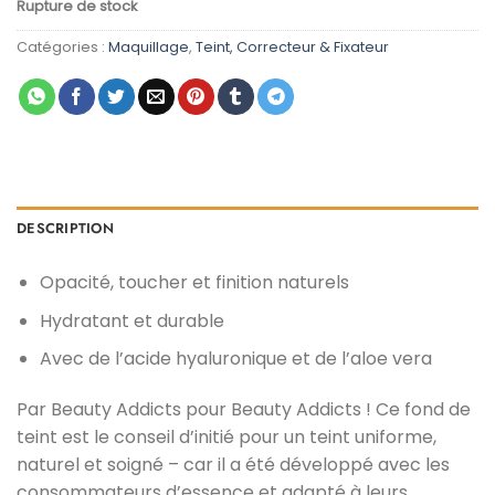
Rupture de stock
initial
actuel
était :
est :
Catégories :
Maquillage
,
Teint, Correcteur & Fixateur
د.م. 55,00.
د.م. 89,00.
DESCRIPTION
Opacité, toucher et finition naturels
Hydratant et durable
Avec de l’acide hyaluronique et de l’aloe vera
Par Beauty Addicts pour Beauty Addicts ! Ce fond de
teint est le conseil d’initié pour un teint uniforme,
naturel et soigné – car il a été développé avec les
consommateurs d’essence et adapté à leurs