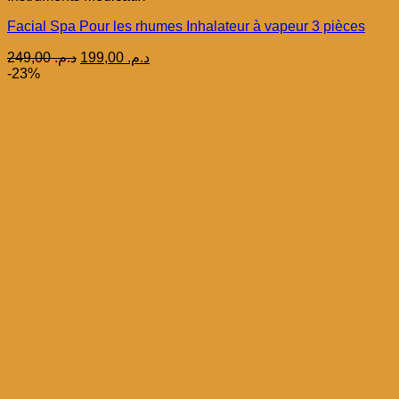
Facial Spa Pour les rhumes Inhalateur à vapeur 3 pièces
Le
Le
249,00
د.م.
199,00
د.م.
prix
prix
-23%
initial
actuel
était :
est :
د.م. 199,00.
د.م. 249,00.