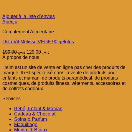
Ajouter à la liste d’envies
Aperçu
Complément Alimentaire
OstroVit Mélisse VEGE 90 gélules
Le
Le
199,00
د.م.
129,00
د.م.
prix
prix
À propos de nous
initial
actuel
Heim est un site de vente en ligne pas cher des produits de
était :
est :
marque, Il est spécialisé dans la vente de produits pour
د.م. 129,00.
د.م. 199,00.
enfants et maman, de produits paramédical, de produits
cosmétiques, de produits fitness, vêtements, accessoires et
de coffrets cadeaux.
Services
Bébé, Enfant & Maman
Cadeau & Chocolat
Soins & Parfum
Maquillage
Montre & Bijoux