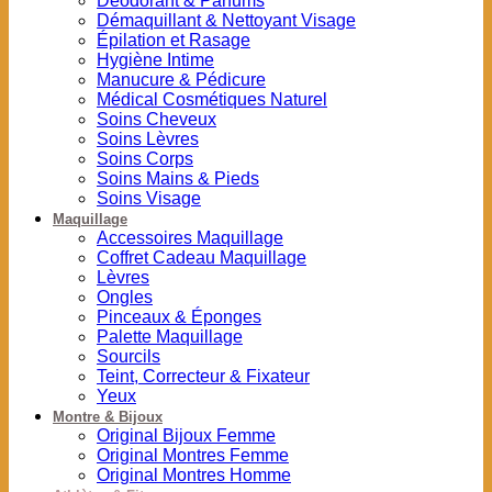
Déodorant & Parfums
Démaquillant & Nettoyant Visage
Épilation et Rasage
Hygiène Intime
Manucure & Pédicure
Médical Cosmétiques Naturel
Soins Cheveux
Soins Lèvres
Soins Corps
Soins Mains & Pieds
Soins Visage
Maquillage
Accessoires Maquillage
Coffret Cadeau Maquillage
Lèvres
Ongles
Pinceaux & Éponges
Palette Maquillage
Sourcils
Teint, Correcteur & Fixateur
Yeux
Montre & Bijoux
Original Bijoux Femme
Original Montres Femme
Original Montres Homme