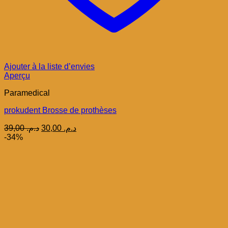
Ajouter à la liste d’envies
Aperçu
Paramedical
prokudent Brosse de prothèses
Le
Le
39,00
د.م.
30,00
د.م.
prix
prix
-34%
initial
actuel
était :
est :
د.م. 30,00.
د.م. 39,00.