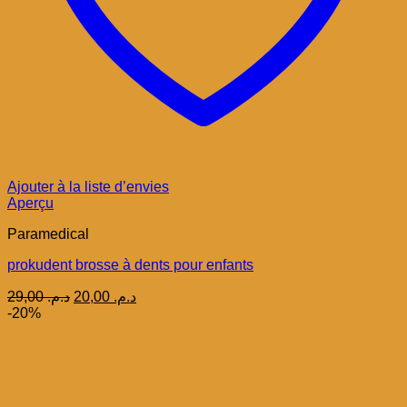
Ajouter à la liste d’envies
Aperçu
Paramedical
prokudent brosse à dents pour enfants
Le
Le
29,00
د.م.
20,00
د.م.
prix
prix
-20%
initial
actuel
était :
est :
د.م. 20,00.
د.م. 29,00.