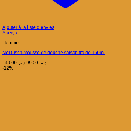
Ajouter à la liste d’envies
Aperçu
Homme
MeDusch mousse de douche saison froide 150ml
Le
Le
149,00
د.م.
99,00
د.م.
prix
prix
-12%
initial
actuel
était :
est :
د.م. 99,00.
د.م. 149,00.