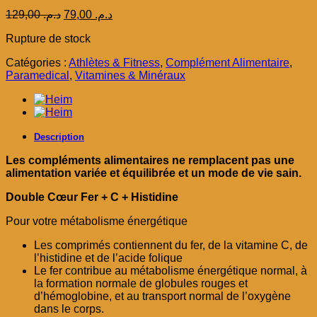
Le
Le
129,00
د.م.
79,00
د.م.
prix
prix
Rupture de stock
initial
actuel
était :
est :
Catégories :
Athlètes & Fitness
,
Complément Alimentaire
,
د.م. 79,00.
د.م. 129,00.
Paramedical
,
Vitamines & Minéraux
Description
Les compléments alimentaires ne remplacent pas une
alimentation variée et équilibrée et un mode de vie sain.
Double Cœur Fer + C + Histidine
Pour votre métabolisme énergétique
Les comprimés contiennent du fer, de la vitamine C, de
l’histidine et de l’acide folique
Le fer contribue au métabolisme énergétique normal, à
la formation normale de globules rouges et
d’hémoglobine, et au transport normal de l’oxygène
dans le corps.