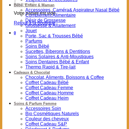
Bébé, Enfant & Maman
Accessoires, Caméra& Aspirateur Nasal Bébé
Votre panier est vide.
Complément Alimentaire
Désir de Grossesse
Retour à la boutique
Grossesse & Allaitement
Jouet
0
Porte, Sac & Trousses Bébé
Parfums
Soins Bébé
Sucettes, Biberons & Dentitions
Soins Solaires & Anti-Moustiques
Soins Dentaires Bébé & Enfant
Thermo Rapid & Tire-lait
Cadeaux & Chocolat
Chocolat, Aliments, Boissons & Coffee
Coffret Cadeau Bébé
Coffret Cadeau Femme
Coffret Cadeau Homme
Coffret Cadeau Heim
Soins & Parfum Femme
Accessoires Soin
Bio Cosmétiques Naturels
Couleur des cheveux
Coffret Cadeau S&P