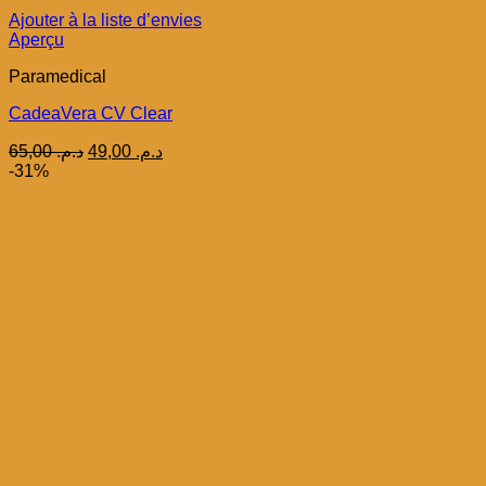
Ajouter à la liste d’envies
Aperçu
Paramedical
CadeaVera CV Clear
Le
Le
65,00
د.م.
49,00
د.م.
prix
prix
-31%
initial
actuel
était :
est :
د.م. 49,00.
د.م. 65,00.