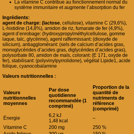
La vitamine C contribue au fonctionnement normal du
système immunitaire et augmente l’absorption du fer
Ingrédients:
agent de charge: (lactose
, cellulose), vitamine C (29,6%),
L-histidine (14,8%), amidon de riz, fumarate de fer (4,9%),
agent d’enrobage: (hydroxypropylméthylcellulose, gomme
laque, talc, glycérine), agent raffermissant: (dioxyde de
silicium), antiagglomérant: (sels de calcium d’acides gras,
monoglycérides d’acides gras, diglycérides d’acides gras),
polysorbate 80, amidon de maïs, colorant: (E 171, oxyde de
fer), stabilisant: (polyvinylpyrrolidone), végétal Lipide1, acide
folique, cyanocobalamine
Valeurs nutritionnelles :
Proportion de la
Par dose
Valeurs
quantité de
quotidienne
nutritionnelles
nutriments de
recommandée (1
moyennes
référence
comprimé)
(comprimé)
6,2 kJ
Énergie
–
1,48 kcal
Vitamine C
200 mg
250 %
Acide folique
300 μg
150 %