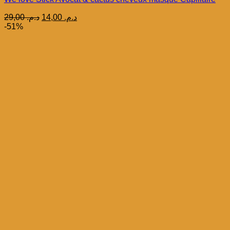
Le
Le
29,00
د.م.
14,00
د.م.
prix
prix
-51%
initial
actuel
était :
est :
د.م. 14,00.
د.م. 29,00.