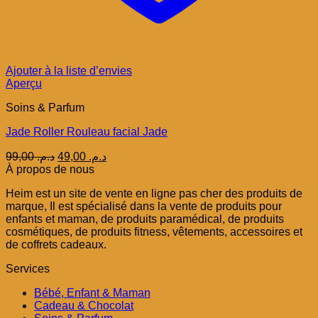
Ajouter à la liste d’envies
Aperçu
Soins & Parfum
Jade Roller Rouleau facial Jade
Le
Le
99,00
د.م.
49,00
د.م.
prix
prix
À propos de nous
initial
actuel
Heim est un site de vente en ligne pas cher des produits de
était :
est :
marque, Il est spécialisé dans la vente de produits pour
د.م. 49,00.
د.م. 99,00.
enfants et maman, de produits paramédical, de produits
cosmétiques, de produits fitness, vêtements, accessoires et
de coffrets cadeaux.
Services
Bébé, Enfant & Maman
Cadeau & Chocolat