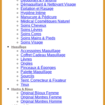
Déodorant & Parfums
Démaquillant & Nettoyant Visage
Épilation et Rasage
Hygiène Intime
Manucure & Pédicure
Médical Cosmétiques Naturel
Soins Cheveux
Soins Lèvres
Soins Corps
Soins Mains & Pieds
Soins Visage
Maquillage
Accessoires Maquillage
Coffret Cadeau Maquillage
Lèvres
Ongles
Pinceaux & Éponges
Palette Maquillage
Sourcils
Teint, Correcteur & Fixateur
Yeux
Montre & Bijoux
Original Bijoux Femme
Original Montres Femme
Original Montres Homme