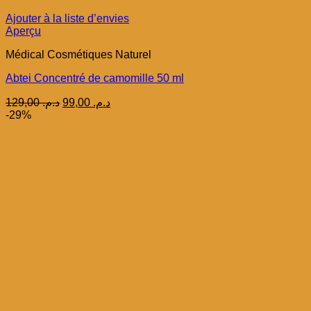
Ajouter à la liste d’envies
Aperçu
Médical Cosmétiques Naturel
Abtei Concentré de camomille 50 ml
Le
Le
129,00
د.م.
99,00
د.م.
prix
prix
-29%
initial
actuel
était :
est :
د.م. 99,00.
د.م. 129,00.