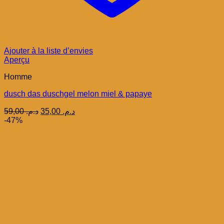
Ajouter à la liste d’envies
Aperçu
Homme
dusch das duschgel melon miel & papaye
Le
Le
59,00
د.م.
35,00
د.م.
prix
prix
-47%
initial
actuel
était :
est :
د.م. 35,00.
د.م. 59,00.