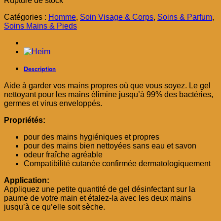
Rupture de stock
initial
actuel
était :
est :
Catégories :
Homme
,
Soin Visage & Corps
,
Soins & Parfum
,
د.م. 12,00.
د.م. 19,00.
Soins Mains & Pieds
Description
Aide à garder vos mains propres où que vous soyez. Le gel
nettoyant pour les mains élimine jusqu’à 99% des bactéries,
germes et virus enveloppés.
Propriétés:
pour des mains hygiéniques et propres
pour des mains bien nettoyées sans eau et savon
odeur fraîche agréable
Compatibilité cutanée confirmée dermatologiquement
Application:
Appliquez une petite quantité de gel désinfectant sur la
paume de votre main et étalez-la avec les deux mains
jusqu’à ce qu’elle soit sèche.