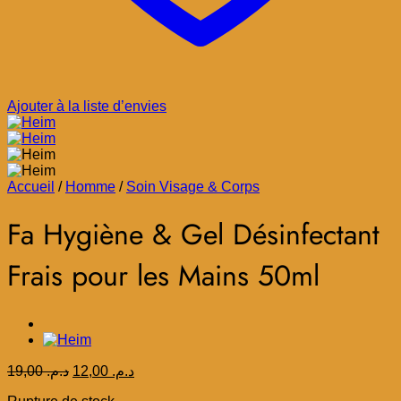
Ajouter à la liste d’envies
Accueil
/
Homme
/
Soin Visage & Corps
Fa Hygiène & Gel Désinfectant
Frais pour les Mains 50ml
Le
Le
19,00
د.م.
12,00
د.م.
prix
prix