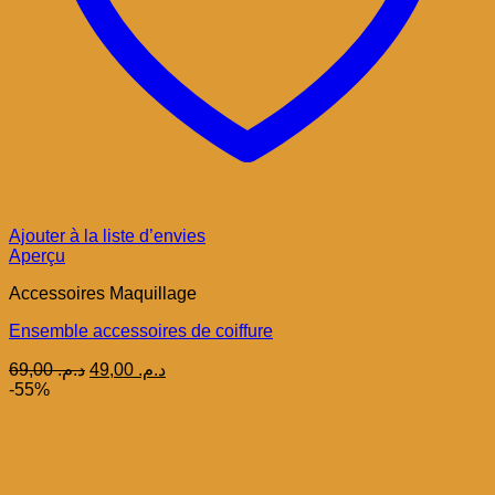
Ajouter à la liste d’envies
Aperçu
Accessoires Maquillage
Ensemble accessoires de coiffure
Le
Le
69,00
د.م.
49,00
د.م.
prix
prix
-55%
initial
actuel
était :
est :
د.م. 49,00.
د.م. 69,00.