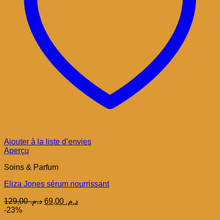
Ajouter à la liste d’envies
Aperçu
Soins & Parfum
Eliza Jones sérum nourrissant
Le
Le
129,00
د.م.
69,00
د.م.
prix
prix
-23%
initial
actuel