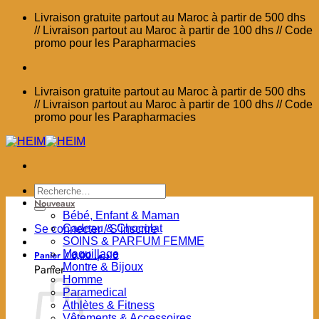
Passer
Livraison gratuite partout au Maroc à partir de 500 dhs
au
// Livraison partout au Maroc à partir de 100 dhs // Code
contenu
promo pour les Parapharmacies
Livraison gratuite partout au Maroc à partir de 500 dhs
// Livraison partout au Maroc à partir de 100 dhs // Code
promo pour les Parapharmacies
Recherche
pour :
Nouveaux
Bébé, Enfant & Maman
Cadeau & Chocolat
Se connecter / S’inscrire
SOINS & PARFUM FEMME
Maquillage
Panier /
0,00
د.م.
0
Montre & Bijoux
Panier
Homme
Paramedical
Athlètes & Fitness
Vêtements & Accessoires