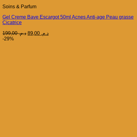
Soins & Parfum
Gel Creme Bave Escargot 50ml Acnes Anti-age Peau grasse
Cicatrice
Le
Le
199,00
د.م.
89,00
د.م.
prix
prix
-29%
initial
actuel
était :
est :
د.م. 89,00.
د.م. 199,00.