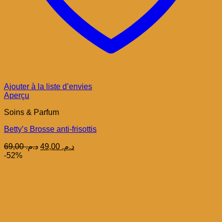
Ajouter à la liste d’envies
Aperçu
Soins & Parfum
Betty’s Brosse anti-frisottis
Le
Le
69,00
د.م.
49,00
د.م.
prix
prix
-52%
initial
actuel
était :
est :
د.م. 49,00.
د.م. 69,00.