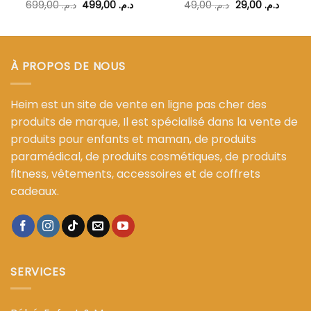
Le
Le
Le
Le
699,00
د.م.
499,00
د.م.
49,00
د.م.
29,00
د.م.
prix
prix
prix
prix
l
initial
actuel
initial
actuel
était :
est :
était :
est :
د.م. 49,00.
د.م. 499,00.
د.م. 699,00.
د.م. 19,00.
À PROPOS DE NOUS
Heim est un site de vente en ligne pas cher des
produits de marque, Il est spécialisé dans la vente de
produits pour enfants et maman, de produits
paramédical, de produits cosmétiques, de produits
fitness, vêtements, accessoires et de coffrets
cadeaux.
SERVICES