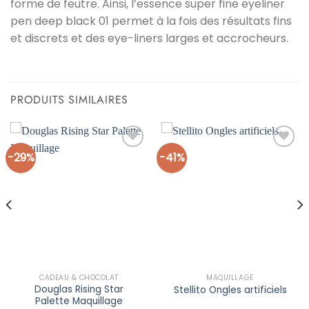
forme de feutre. Ainsi, l’essence super fine eyeliner
pen deep black 01 permet à la fois des résultats fins
et discrets et des eye-liners larges et accrocheurs.
PRODUITS SIMILAIRES
-29%
-41%
Ajouter
Ajouter
à la liste
à la liste
d’envies
d’envies
CADEAU & CHOCOLAT
MAQUILLAGE
Douglas Rising Star
Stellito Ongles artificiels
Palette Maquillage