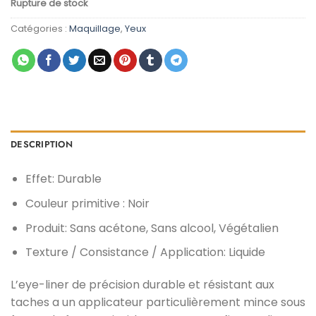
Rupture de stock
initial
actuel
était :
est :
Catégories :
Maquillage
,
Yeux
د.م. 19,00.
د.م. 29,00.
DESCRIPTION
Effet:
Durable
Couleur primitive :
Noir
Produit:
Sans acétone, Sans alcool, Végétalien
Texture / Consistance / Application:
Liquide
L’eye-liner de précision durable et résistant aux
taches a un applicateur particulièrement mince sous