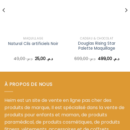
à la liste
à la liste
d’envies
d’envies
MAQUILLAGE
CADEAU & CHOCOLAT
Douglas Rising Star
Natural Cils artificiels Noir
Palette Maquillage
Le
Le
Le
Le
49,00
د.م.
25,00
د.م.
699,00
د.م.
499,00
د.م.
prix
prix
prix
prix
l
initial
actuel
initial
actue
était :
est :
était :
est :
د.م. 699,00.
د.م. 25,00.
د.م. 49,00.
د.م. 35,00.
À PROPOS DE NOUS
Heim est un site de vente en ligne pas cher des
produits de marque, Il est spécialisé dans la vente de
produits pour enfants et maman, de produits
paramédical, de produits cosmétiques, de produits
fitness, vêtements, accessoires et de coffrets