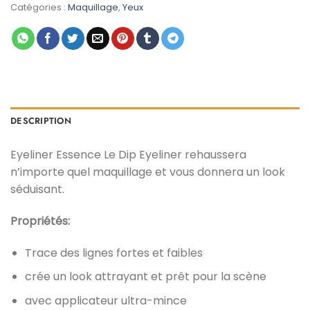
était :
est :
Catégories :
Maquillage
,
Yeux
د.م. 35,00.
د.م. 49,00.
DESCRIPTION
Eyeliner Essence Le Dip Eyeliner rehaussera
n’importe quel maquillage et vous donnera un look
séduisant.
Propriétés:
Trace des lignes fortes et faibles
crée un look attrayant et prêt pour la scène
avec applicateur ultra-mince