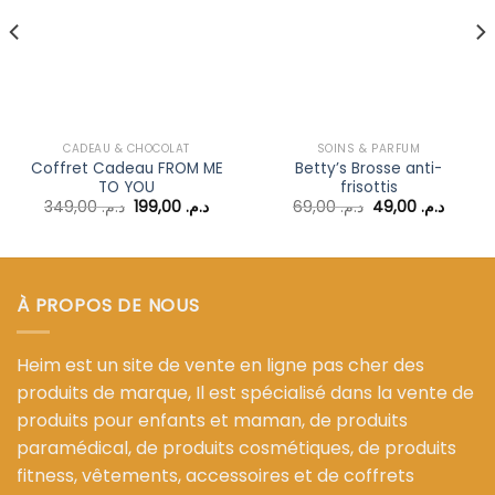
à la liste
à la liste
d’envies
d’envies
CADEAU & CHOCOLAT
SOINS & PARFUM
Coffret Cadeau FROM ME
Betty’s Brosse anti-
TO YOU
frisottis
Le
Le
Le
Le
349,00
د.م.
199,00
د.م.
69,00
د.م.
49,00
د.م.
prix
prix
prix
prix
el
initial
actuel
initial
actuel
était :
est :
était :
est :
د.م. 69,00.
د.م. 199,00.
د.م. 349,00.
د.م. 129,00.
À PROPOS DE NOUS
Heim est un site de vente en ligne pas cher des
produits de marque, Il est spécialisé dans la vente de
produits pour enfants et maman, de produits
paramédical, de produits cosmétiques, de produits
fitness, vêtements, accessoires et de coffrets