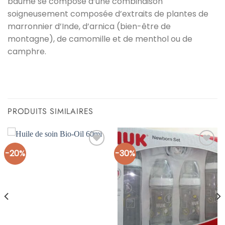
baume se compose d’une combinaison
soigneusement composée d’extraits de plantes de
marronnier d’Inde, d’arnica (bien-être de
montagne), de camomille et de menthol ou de
camphre.
PRODUITS SIMILAIRES
-20%
-30%
Ajouter
Ajouter
à la liste
à la liste
d’envies
d’envies