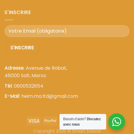
S'INSCRIRE
Adresse
: Avenue de Rabat,
46000 Safi, Maroc
Tél
: 0600532654
E-Mail
: heim.ma.ltd@gmail.com
Besoin d'aide?
Discutez
avec nous
Copyright 2026 ©
Smart Soluce