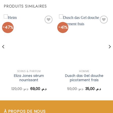
PRODUITS SIMILAIRES
-47%
-41%
Ajouter
Ajouter
à la liste
à la liste
d’envies
d’envies
SOINS & PARFUM
HOMME
Eliza Jones sérum
Dusch das Gel douche
nourrissant
picotement frais
Le
Le
Le
Le
129,00
د.م.
69,00
د.م.
59,00
د.م.
35,00
د.م.
prix
prix
prix
prix
l
initial
actuel
initial
actuel
était :
est :
était :
est :
د.م. 59,00.
د.م. 69,00.
د.م. 129,00.
د.م. 85,00.
À PROPOS DE NOUS