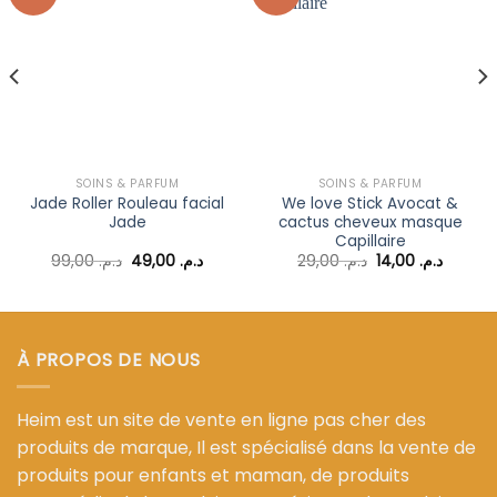
Ajouter
Ajouter
à la liste
à la liste
d’envies
d’envies
SOINS & PARFUM
SOINS & PARFUM
Jade Roller Rouleau facial
We love Stick Avocat &
Jade
cactus cheveux masque
Capillaire
Le
Le
Le
Le
99,00
د.م.
49,00
د.م.
29,00
د.م.
14,00
د.م.
prix
prix
prix
prix
l
initial
actuel
initial
actuel
était :
est :
était :
est :
د.م. 29,00.
د.م. 49,00.
د.م. 99,00.
د.م. 35,00.
À PROPOS DE NOUS
Heim est un site de vente en ligne pas cher des
produits de marque, Il est spécialisé dans la vente de
produits pour enfants et maman, de produits