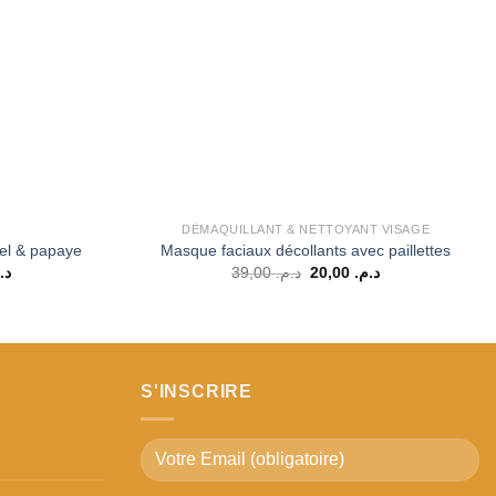
DÉMAQUILLANT & NETTOYANT VISAGE
el & papaye
Masque faciaux décollants avec paillettes
Le
Le
Le
د.
39,00
د.م.
20,00
د.م.
prix
prix
prix
actuel
initial
actuel
est :
était :
est :
د.م. 20,00.
د.م. 39,00.
د.م. 35,00.
د.م. 59,00.
S'INSCRIRE