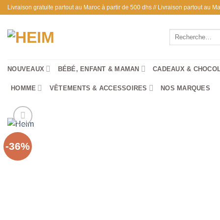
Passer
Livraison gratuite partout au Maroc à partir de 500 dhs // Livraison partout au
au
contenu
Recherche
pour :
NOUVEAUX
BÉBÉ, ENFANT & MAMAN
CADEAUX & CHOCO
HOMME
VÊTEMENTS & ACCESSOIRES
NOS MARQUES
-36%