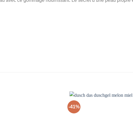
peau avec ce gommage nourrissant. Le secret d’une peau propre 
-41%
Ajouter
à la liste
d’envies