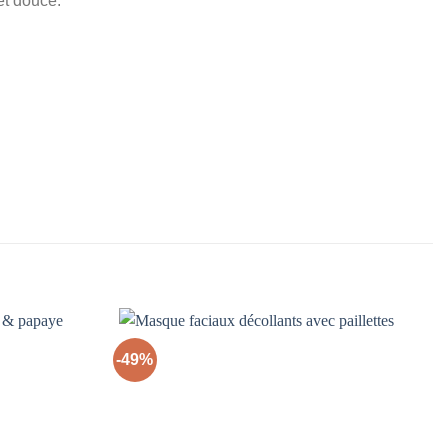
et douce.
-49%
Ajouter
Ajouter
à la liste
à la liste
d’envies
d’envies