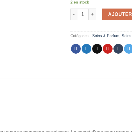
2 en stock
initial
quantité de The Beauty Dept.
était :
AJOUTER
Catégories :
Soins & Parfum
,
Soins