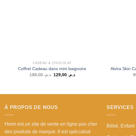
CADEAU & CHOCOLAT
Coffret Cadeau dans mini baignoire
Alvira Skin 
Le
Le
199,00
د.م.
129,00
د.م.
prix
prix
initial
actuel
était :
est :
د.م. 129,00.
د.م. 199,00.
À PROPOS DE NOUS
SERVICES
Heim est un site de vente en ligne pas cher
Bébé, Enfan
des produits de marque, Il est spécialisé