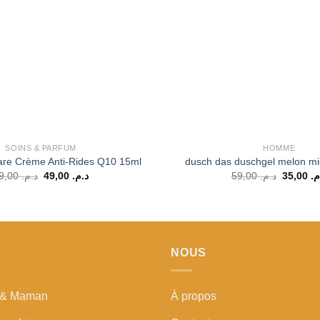
SOINS & PARFUM
HOMME
Care Crème Anti-Rides Q10 15ml
dusch das duschgel melon mi
Le
Le
Le
99,00
د.م.
49,00
د.م.
59,00
د.م.
35,00
.م
prix
prix
prix
initial
actuel
initial
était :
est :
était :
د.م. 49,00.
د.م. 99,00.
NOUS
t & Maman
À propos