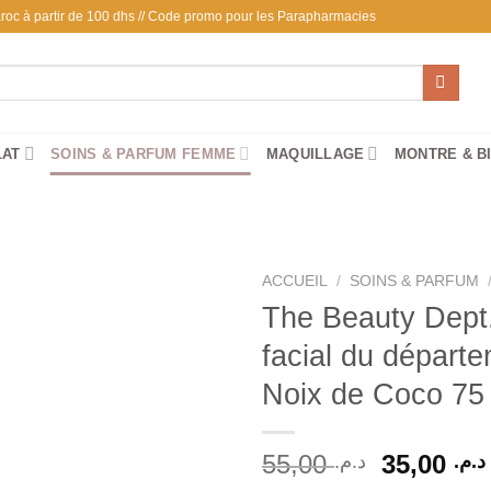
 Maroc à partir de 100 dhs // Code promo pour les Parapharmacies
LAT
SOINS & PARFUM FEMME
MAQUILLAGE
MONTRE & B
ACCUEIL
/
SOINS & PARFUM
The Beauty Dep
facial du départ
Ajouter
Noix de Coco 75
à la liste
d’envies
Le
55,00
35,00
د.م.
د.م.
prix