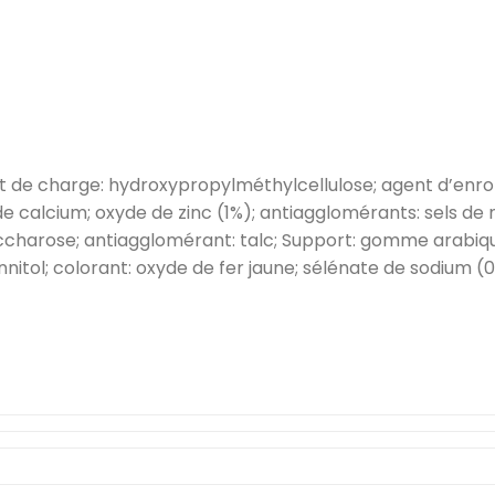
ent de charge: hydroxypropylméthylcellulose; agent d’enr
 de calcium; oxyde de zinc (1%); antiagglomérants: sels d
accharose; antiagglomérant: talc; Support: gomme arabique
tol; colorant: oxyde de fer jaune; sélénate de sodium (0,01