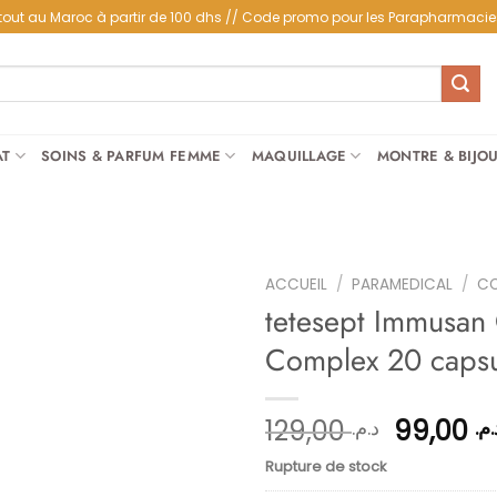
partout au Maroc à partir de 100 dhs // Code promo pour les Parapharmacie
AT
SOINS & PARFUM FEMME
MAQUILLAGE
MONTRE & BIJO
ACCUEIL
/
PARAMEDICAL
/
CO
tetesept Immusan
Complex 20 capsu
Ajouter
à la
liste
Le
129,00
99,00
د.م
د.م.
d’envies
prix
Rupture de stock
initial