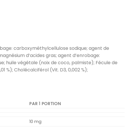
obage: carboxyméthylcellulose sodique; agent de
e magnésium d’acides gras; agent d’enrobage:
; huile végétale (noix de coco, palmiste); Fécule de
 %); Cholécalciférol (Vit. D3, 0,002 %);
PAR 1 PORTION
10 mg