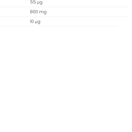
55 μg
800 mg
10 μg