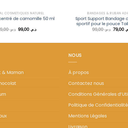
AL COSMÉTIQUES NATUREL
BANDAGES & RUBAN ADH
Sport Support Bandage d
centré de camomille 50 ml
sportif pour le pouce Tai
Le
Le
Le
129,00
د.م.
99,00
د.م.
99,00
د.م.
79,00
م
prix
prix
prix
initial
actuel
initial
était :
est :
était :
د.م. 99,00.
د.م. 129,00.
NOUS
nt & Maman
À propos
hocolat
Contactez nous
fum
Conditions Générales d’Util
Politique de Confidentialité
oux
Mentions Légales
Livraison