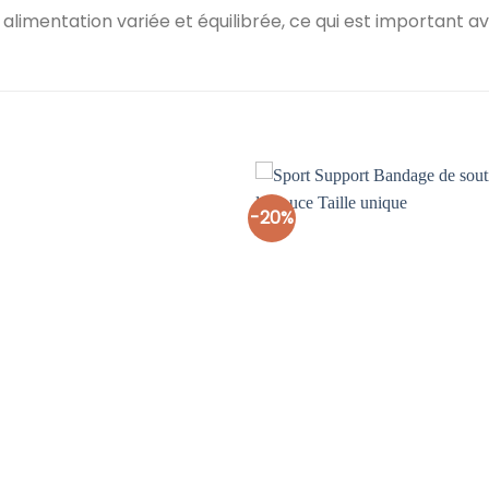
imentation variée et équilibrée, ce qui est important av
-20%
Ajouter
à la liste
d’envies