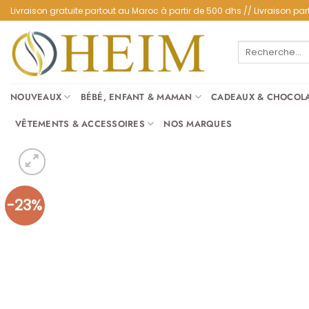
Passer
Livraison gratuite partout au Maroc à partir de 500 dhs // Livraison 
au
contenu
Recherche
pour :
NOUVEAUX
BÉBÉ, ENFANT & MAMAN
CADEAUX & CHOCOL
VÊTEMENTS & ACCESSOIRES
NOS MARQUES
-23%