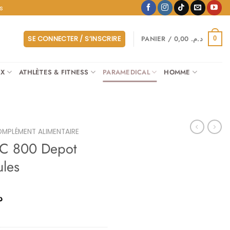
s
PANIER /
0,00
د.م.
SE CONNECTER / S’INSCRIRE
0
UX
ATHLÈTES & FITNESS
PARAMEDICAL
HOMME
MPLÉMENT ALIMENTAIRE
 C 800 Depot
les
Le
.
prix
actuel