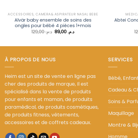
ACCESSOIRES, CAMÉRA& ASPIRATEUR NASAL BÉBÉ
MÉDIC
Alvär baby ensemble de soins des
Abtei Con
ongles pour bébé 4 pièces 1+mois
Le
Le
129,00
د.م.
89,00
د.م.
prix
prix
initial
actuel
était :
est :
د.م. 89,00.
د.م. 129,00.
À PROPOS DE NOUS
SERVICES
Heim est un site de vente en ligne pas
Bébé, Enfa
cher des produits de marque, Il est
Cadeau & C
spécialisé dans la vente de produits
pour enfants et maman, de produits
Soins & Par
paramédical, de produits cosmétiques,
Maquillage
de produits fitness, vêtements,
accessoires et de coffrets cadeaux.
Montre & Bij
Homme