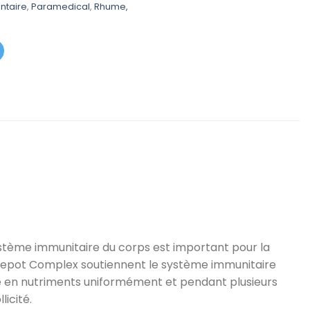
est :
ntaire
,
Paramedical
,
Rhume,
د.م. 99,00.
د.م. 129,00.
système immunitaire du corps est important pour la
 Depot Complex soutiennent le système immunitaire
té en nutriments uniformément et pendant plusieurs
licité.