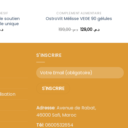
ÉSIF
COMPLÉMENT ALIMENTAIRE
e soutien
OstroVit Mélisse VEGE 90 gélules
lle unique
Le
Le
Le
د..
199,00
د.م.
129,00
د.م.
prix
prix
prix
actuel
initial
actuel
est :
était :
est :
د.م. 129,00.
د.م. 199,00.
د.م. 79,00.
د.م. 99,00.
S'INSCRIRE
isation
Adresse
: Avenue de Rabat,
46000 Safi, Maroc
Tél
: 0600532654