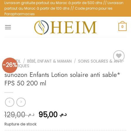
Passer
Livraison gratuite partout au Maroc à partir de 500 dhs // Livraison
partout au Maroc à partir de 100 dhs // Code promo pour les
au
Parapharmacies
contenu
0
ACCUEIL
/
BÉBÉ, ENFANT & MAMAN
/
SOINS SOLAIRES & ANTI-
-26%
MOUSTIQUES
sunozon Enfants Lotion solaire anti sable*
Ajouter
FPS 50 200 ml
à la
liste
d’envies
Le
Le
129,00
95,00
د.م.
د.م.
prix
prix
Rupture de stock
initial
actuel