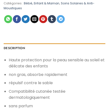
était :
est :
Catégories :
Bébé, Enfant & Maman
,
Soins Solaires & Anti-
د.م. 95,00.
د.م. 129,00.
Moustiques
DESCRIPTION
Haute protection pour la peau sensible au soleil et
délicate des enfants
non gras, absorbe rapidement
répulsif contre le sable
Compatibilité cutanée testée
dermatologiquement
sans parfum