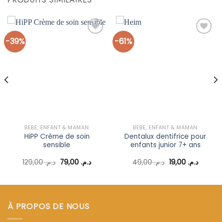
-39%
-61%
Ajouter
Ajouter
à la liste
à la liste
d’envies
d’envies
BÉBÉ, ENFANT & MAMAN
BÉBÉ, ENFANT & MAMAN
HiPP Crème de soin
Dentalux dentifrice pour
sensible
enfants junior 7+ ans
Le
Le
Le
Le
129,00
د.م.
79,00
د.م.
49,00
د.م.
19,00
د.م.
prix
prix
prix
prix
l
initial
actuel
initial
actuel
était :
est :
était :
est :
د.م. 49,00.
د.م. 79,00.
د.م. 129,00.
د.م. 25,00.
À PROPOS DE NOUS