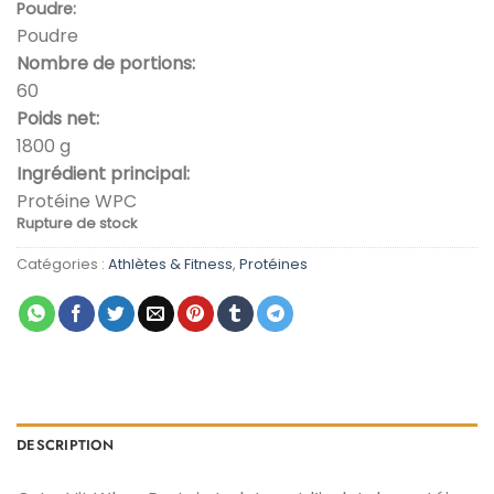
Poudre:
initial
actuel
Poudre
était :
est :
Nombre de portions:
د.م. 749,00.
د.م. 799,00.
60
Poids net:
1800 g
Ingrédient principal:
Protéine WPC
Rupture de stock
Catégories :
Athlètes & Fitness
,
Protéines
DESCRIPTION