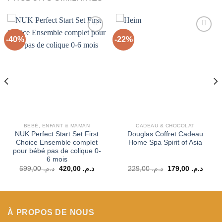
-40%
-22%
Ajouter
Ajouter
à la liste
à la liste
d’envies
d’envies
BÉBÉ, ENFANT & MAMAN
CADEAU & CHOCOLAT
NUK Perfect Start Set First
Douglas Coffret Cadeau
Choice Ensemble complet
Home Spa Spirit of Asia
pour bébé pas de colique 0-
6 mois
Le
Le
Le
Le
699,00
د.م.
420,00
د.م.
229,00
د.م.
179,00
د.م.
prix
prix
prix
prix
el
initial
actuel
initial
actuel
était :
est :
était :
est :
د.م. 229,00.
د.م. 420,00.
د.م. 699,00.
د.م. 129,00.
À PROPOS DE NOUS