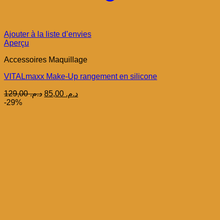
Ajouter à la liste d’envies
Aperçu
Accessoires Maquillage
VITALmaxx Make-Up rangement en silicone
Le
Le
129,00
د.م.
85,00
د.م.
prix
prix
-29%
initial
actuel
était :
est :
د.م. 85,00.
د.م. 129,00.