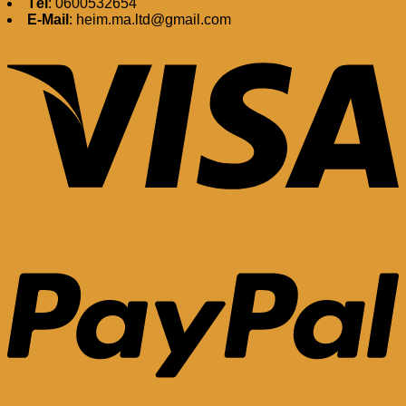
Tél
: 0600532654
E-Mail
: heim.ma.ltd@gmail.com