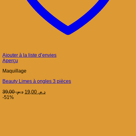
Ajouter à la liste d’envies
Aperçu
Maquillage
Beauty Limes à ongles 3 pièces
Le
Le
39,00
د.م.
19,00
د.م.
prix
prix
-51%
initial
actuel
était :
est :
د.م. 19,00.
د.م. 39,00.