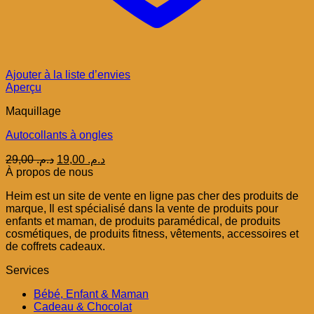
Ajouter à la liste d’envies
Aperçu
Maquillage
Autocollants à ongles
Le
Le
29,00
د.م.
19,00
د.م.
prix
prix
À propos de nous
initial
actuel
Heim est un site de vente en ligne pas cher des produits de
était :
est :
marque, Il est spécialisé dans la vente de produits pour
د.م. 19,00.
د.م. 29,00.
enfants et maman, de produits paramédical, de produits
cosmétiques, de produits fitness, vêtements, accessoires et
de coffrets cadeaux.
Services
Bébé, Enfant & Maman
Cadeau & Chocolat