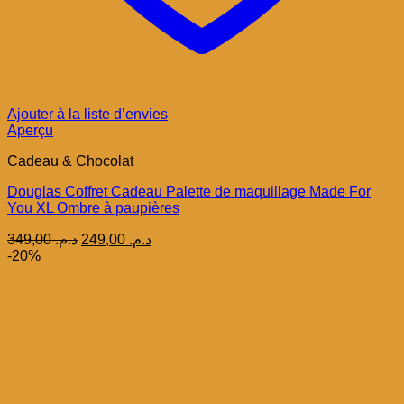
Ajouter à la liste d’envies
Aperçu
Cadeau & Chocolat
Douglas Coffret Cadeau Palette de maquillage Made For
You XL Ombre à paupières
Le
Le
349,00
د.م.
249,00
د.م.
prix
prix
-20%
initial
actuel
était :
est :
د.م. 249,00.
د.م. 349,00.