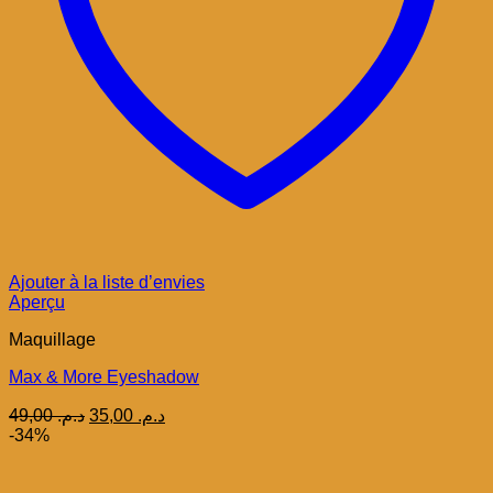
Ajouter à la liste d’envies
Aperçu
Maquillage
Max & More Eyeshadow
Le
Le
49,00
د.م.
35,00
د.م.
prix
prix
-34%
initial
actuel
était :
est :