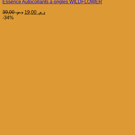
Essence Autocollants à ongles WILDFLOWER
Le
Le
39,00
د.م.
19,00
د.م.
prix
prix
-34%
initial
actuel
était :
est :
د.م. 19,00.
د.م. 39,00.