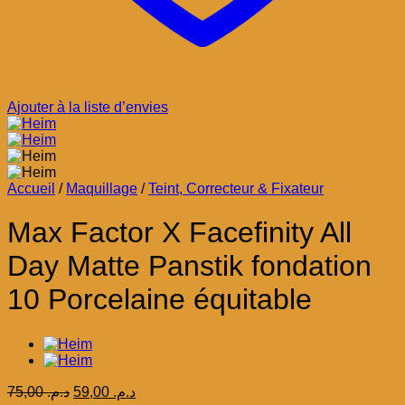
Ajouter à la liste d’envies
Accueil
/
Maquillage
/
Teint, Correcteur & Fixateur
Max Factor X Facefinity All
Day Matte Panstik fondation
10 Porcelaine équitable
Le
Le
75,00
د.م.
59,00
د.م.