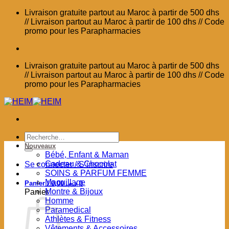
Passer
Livraison gratuite partout au Maroc à partir de 500 dhs
au
// Livraison partout au Maroc à partir de 100 dhs // Code
contenu
promo pour les Parapharmacies
Livraison gratuite partout au Maroc à partir de 500 dhs
// Livraison partout au Maroc à partir de 100 dhs // Code
promo pour les Parapharmacies
Recherche
pour :
Nouveaux
Bébé, Enfant & Maman
Cadeau & Chocolat
Se connecter / S’inscrire
SOINS & PARFUM FEMME
Maquillage
Panier /
0,00
د.م.
0
Montre & Bijoux
Panier
Homme
Paramedical
Athlètes & Fitness
Vêtements & Accessoires