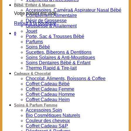
Bébé, Enfant & Maman
Accessoires, Caméra& Aspirateur Nasal Bébé
Votre panier est vide.
Complément Alimentaire
Désir de Grossesse
Retour à la boutique
Grossesse & Allaitement
Jouet
0
Porte, Sac & Trousses Bébé
Parfums
Soins Bébé
Sucettes, Biberons & Dentitions
Soins Solaires & Anti-Moustiques
Soins Dentaires Bébé & Enfant
Thermo Rapid & Tire-lait
Cadeaux & Chocolat
Chocolat, Aliments, Boissons & Coffee
Coffret Cadeau Bébé
Coffret Cadeau Femme
Coffret Cadeau Homme
Coffret Cadeau Heim
Soins & Parfum Femme
Accessoires Soin
Bio Cosmétiques Naturels
Couleur des cheveux
Coffret Cadeau S&P