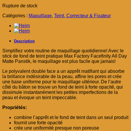
prix
prix
Rupture de stock
initial
actuel
était :
est :
Catégories :
Maquillage
,
Teint, Correcteur & Fixateur
د.م. 59,00.
د.م. 75,00.
Description
Simplifiez votre routine de maquillage quotidienne! Avec le
stick de fond de teint pratique Max Factory Facefinity All Day
Matte Panstik, le maquillage est plus facile que jamais!
Le polyvalent double face a un apprêt matifiant qui absorbe
la brillance indésirable de la peau, affine les pores et crée
une base uniforme pour le maquillage ultérieur. De l’autre
côté du bâton se trouve un fond de teint à forte opacité, qui
dissimule instantanément les petites imperfections de la
peau et évoque un teint impeccable.
Propriétés:
combine l’apprêt et le fond de teint dans un seul produit
fournit une forte opacité
crée une uniformité presque non poreuse