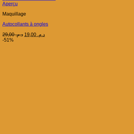
Aperçu
Maquillage
Autocollants à ongles
Le
Le
29,00
د.م.
19,00
د.م.
prix
prix
-51%
initial
actuel
était :
est :
د.م. 19,00.
د.م. 29,00.