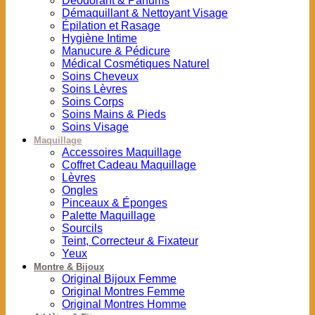
Déodorant & Parfums
Démaquillant & Nettoyant Visage
Épilation et Rasage
Hygiène Intime
Manucure & Pédicure
Médical Cosmétiques Naturel
Soins Cheveux
Soins Lèvres
Soins Corps
Soins Mains & Pieds
Soins Visage
Maquillage
Accessoires Maquillage
Coffret Cadeau Maquillage
Lèvres
Ongles
Pinceaux & Éponges
Palette Maquillage
Sourcils
Teint, Correcteur & Fixateur
Yeux
Montre & Bijoux
Original Bijoux Femme
Original Montres Femme
Original Montres Homme