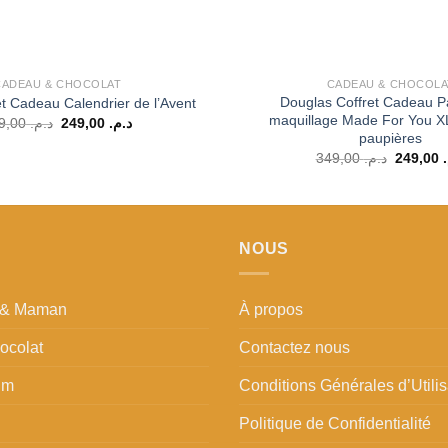
CADEAU & CHOCOLAT
CADEAU & CHOCOLA
Douglas Coffret Cadeau Pa
t Cadeau Calendrier de l’Avent
maquillage Made For You X
Le
Le
399,00
د.م.
249,00
د.م.
prix
prix
paupières
initial
actuel
Le
349,00
د.م.
249,00
était :
est :
prix
د.م. 249,00.
د.م. 399,00.
initial
était :
NOUS
t & Maman
À propos
ocolat
Contactez nous
um
Conditions Générales d’Utilis
Politique de Confidentialité