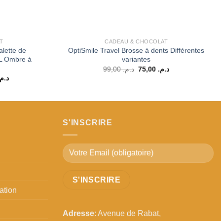
T
CADEAU & CHOCOLAT
lette de
OptiSmile Travel Brosse à dents Différentes
L Ombre à
variantes
Le
Le
99,00
د.م.
75,00
د.م.
prix
prix
Le
د.م.
initial
actuel
prix
était :
est :
actuel
د.م. 75,00.
د.م. 99,00.
est :
د.م. 249,00.
د.م. 349,00.
S'INSCRIRE
ation
Adresse
: Avenue de Rabat,