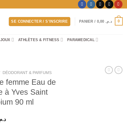
0
SE CONNECTER / S’INSCRIRE
PANIER /
0,00
د.م.
IJOUX
ATHLÈTES & FITNESS
PARAMEDICAL
/
DÉODORANT & PARFUMS
de femme Eau de
 à Yves Saint
pium 90 ml
Le
د..
prix