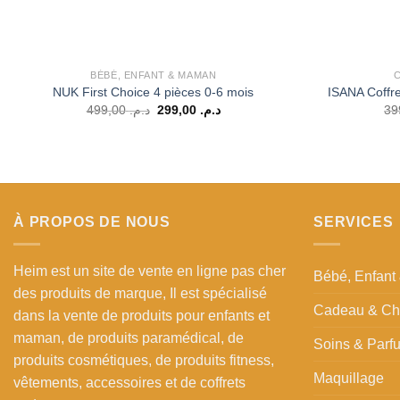
BÉBÉ, ENFANT & MAMAN
NUK First Choice 4 pièces 0-6 mois
ISANA Coffre
Le
Le
499,00
د.م.
299,00
د.م.
prix
prix
initial
actuel
était :
est :
د.م. 299,00.
د.م. 499,00.
À PROPOS DE NOUS
SERVICES
Heim est un site de vente en ligne pas cher
Bébé, Enfan
des produits de marque, Il est spécialisé
Cadeau & Ch
dans la vente de produits pour enfants et
maman, de produits paramédical, de
Soins & Parf
produits cosmétiques, de produits fitness,
Maquillage
vêtements, accessoires et de coffrets