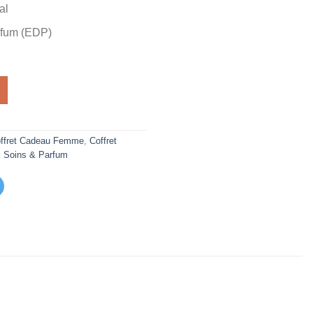
al
actuel
est :
fum (EDP)
د.م. 149,00.
د.م. 199,00.
ffret Cadeau Femme
,
Coffret
,
Soins & Parfum