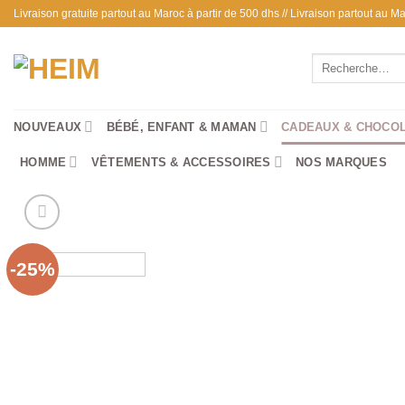
Passer
Livraison gratuite partout au Maroc à partir de 500 dhs // Livraison partout au
au
contenu
Recherche
pour :
NOUVEAUX
BÉBÉ, ENFANT & MAMAN
CADEAUX & CHOCO
HOMME
VÊTEMENTS & ACCESSOIRES
NOS MARQUES
-25%