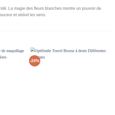
ité. La magie des fleurs blanches montre un pouvoir de
ouceur et séduit les sens.
-24%
Ajouter
Ajouter
à la liste
à la liste
d’envies
d’envies