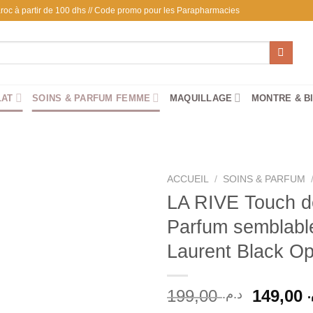
 Maroc à partir de 100 dhs // Code promo pour les Parapharmacies
LAT
SOINS & PARFUM FEMME
MAQUILLAGE
MONTRE & B
ACCUEIL
/
SOINS & PARFUM
LA RIVE Touch 
Parfum semblable
Ajouter
Laurent Black O
à la liste
d’envies
Le
199,00
149,00
م
د.م.
prix