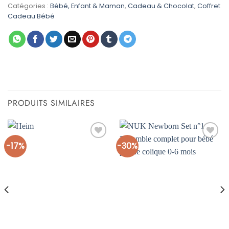
était :
est :
Catégories :
Bébé, Enfant & Maman
,
Cadeau & Chocolat
,
Coffret
د.م. 99,00.
د.م. 199,00.
Cadeau Bébé
PRODUITS SIMILAIRES
-17%
-30%
Ajouter
Ajouter
à la liste
à la liste
d’envies
d’envies