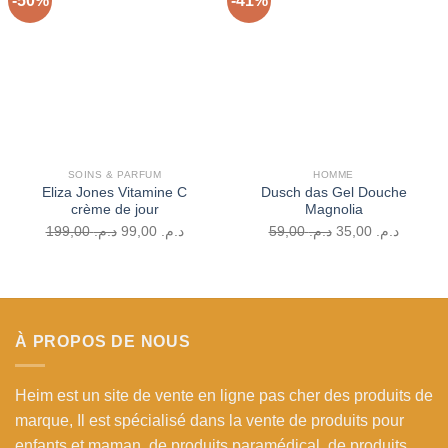
-50%
-41%
Ajouter
Ajouter
à la liste
à la liste
d’envies
d’envies
SOINS & PARFUM
HOMME
Eliza Jones Vitamine C
Dusch das Gel Douche
crème de jour
Magnolia
Le
Le
Le
Le
199,00
د.م.
99,00
د.م.
59,00
د.م.
35,00
د.م.
prix
prix
prix
prix
initial
actuel
initial
actuel
était :
est :
était :
est :
د.م. 59,00.
د.م. 99,00.
د.م. 199,00.
À PROPOS DE NOUS
Heim est un site de vente en ligne pas cher des produits de
marque, Il est spécialisé dans la vente de produits pour
enfants et maman, de produits paramédical, de produits