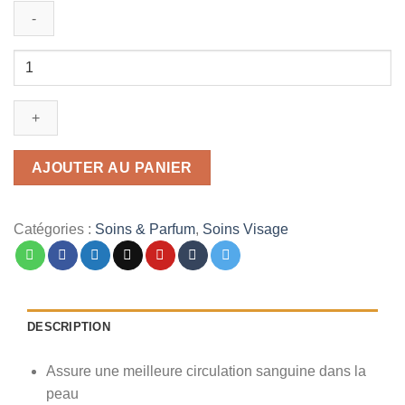
د.م. 79,00.
د.م. 119,00.
quantité
de
Jade
Roller
Facial
Massage
AJOUTER AU PANIER
Catégories :
Soins & Parfum
,
Soins Visage
DESCRIPTION
Assure une meilleure circulation sanguine dans la
peau