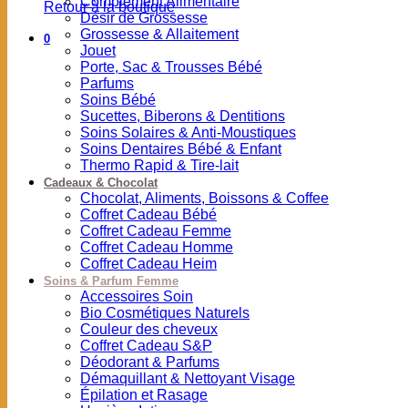
Complément Alimentaire
Retour à la boutique
Désir de Grossesse
Grossesse & Allaitement
0
Jouet
Porte, Sac & Trousses Bébé
Parfums
Soins Bébé
Sucettes, Biberons & Dentitions
Soins Solaires & Anti-Moustiques
Soins Dentaires Bébé & Enfant
Thermo Rapid & Tire-lait
Cadeaux & Chocolat
Chocolat, Aliments, Boissons & Coffee
Coffret Cadeau Bébé
Coffret Cadeau Femme
Coffret Cadeau Homme
Coffret Cadeau Heim
Soins & Parfum Femme
Accessoires Soin
Bio Cosmétiques Naturels
Couleur des cheveux
Coffret Cadeau S&P
Déodorant & Parfums
Démaquillant & Nettoyant Visage
Épilation et Rasage