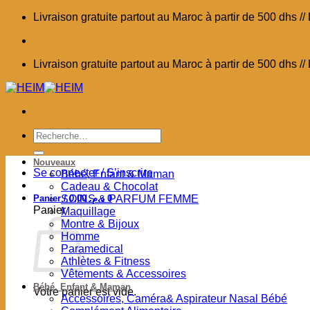
Passer
Livraison gratuite partout au Maroc à partir de 500 dhs 
au
contenu
Livraison gratuite partout au Maroc à partir de 500 dhs 
Recherche
pour :
Nouveaux
Se connecter / S’inscrire
Bébé, Enfant & Maman
Cadeau & Chocolat
Panier /
SOINS & PARFUM FEMME
0,00
د.م.
0
Panier
Maquillage
Montre & Bijoux
Homme
Paramedical
Athlètes & Fitness
Vêtements & Accessoires
Bébé, Enfant & Maman
Votre panier est vide.
Accessoires, Caméra& Aspirateur Nasal Bébé