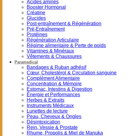
Acides aminés
Booster Hormonal
Créatine
Glucides
Post-entraînement & Régénération
Pré-Entraînement
Protéines
Régénération Articulaire
Régime alimentaire & Perte de poids
Vitamines & Minéraux
Vêtements & Chaussures
Paramedical
Bandages & Ruban adhésif
Cœur, Cholestérol & Circulation sanguine
Complément Alimentaire
Concentration & Mémoire
Estomac, Intestins & Digestion
Énergie et Performances
Herbes & Extraits
Instruments Médicaux
Lunettes de lecture
Peau, Cheveux & Ongles
Désintoxication
Rein, Vessie & Prostate
Rhume, Propolis & Miel de Manuka