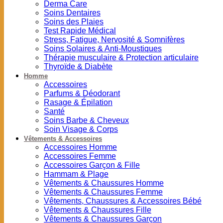
Derma Care
Soins Dentaires
Soins des Plaies
Test Rapide Médical
Stress, Fatigue, Nervosité & Somnifères
Soins Solaires & Anti-Moustiques
Thérapie musculaire & Protection articulaire
Thyroïde & Diabète
Homme
Accessoires
Parfums & Déodorant
Rasage & Épilation
Santé
Soins Barbe & Cheveux
Soin Visage & Corps
Vêtements & Accessoires
Accessoires Homme
Accessoires Femme
Accessoires Garçon & Fille
Hammam & Plage
Vêtements & Chaussures Homme
Vêtements & Chaussures Femme
Vêtements, Chaussures & Accessoires Bébé
Vêtements & Chaussures Fille
Vêtements & Chaussures Garçon