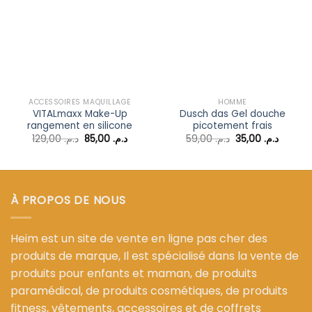
Ajouter
Ajouter
à la liste
à la liste
d’envies
d’envies
ACCESSOIRES MAQUILLAGE
HOMME
VITALmaxx Make-Up
Dusch das Gel douche
rangement en silicone
picotement frais
Le
Le
Le
Le
129,00
د.م.
85,00
د.م.
59,00
د.م.
35,00
د.م.
prix
prix
prix
prix
initial
actuel
initial
actuel
était :
est :
était :
est :
د.م. 59,00.
د.م. 85,00.
د.م. 129,00.
À PROPOS DE NOUS
Heim est un site de vente en ligne pas cher des
produits de marque, Il est spécialisé dans la vente de
produits pour enfants et maman, de produits
paramédical, de produits cosmétiques, de produits
fitness, vêtements, accessoires et de coffrets