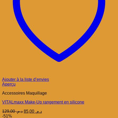
Ajouter à la liste d’envies
Aperçu
Accessoires Maquillage
VITALmaxx Make-Up rangement en silicone
Le
Le
129,00
د.م.
85,00
د.م.
prix
prix
-51%