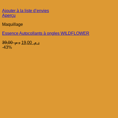
Ajouter à la liste d’envies
Aperçu
Maquillage
Essence Autocollants à ongles WILDFLOWER
Le
Le
39,00
د.م.
19,00
د.م.
prix
prix
-43%
initial
actuel
était :
est :
د.م. 19,00.
د.م. 39,00.