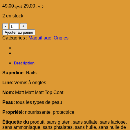
Le
Le
49,00
د.م.
29,00
د.م.
prix
prix
2 en stock
initial
actuel
était :
est :
quantité
د.م. 29,00.
د.م. 49,00.
de
Ajouter au panier
Essence
Catégories :
Maquillage
,
Ongles
Matt
to
meet
you
Topcoat
Description
Superline
: Nails
Line
: Vernis à ongles
Nom
: Matt Matt Matt Top Coat
Peau
: tous les types de peau
Propriété
: nourrissante, protectrice
Étiquette du
produit: sans gluten, sans sulfate, sans lactose,
sans ammoniaque, sans phtalates, sans huile, sans huile de