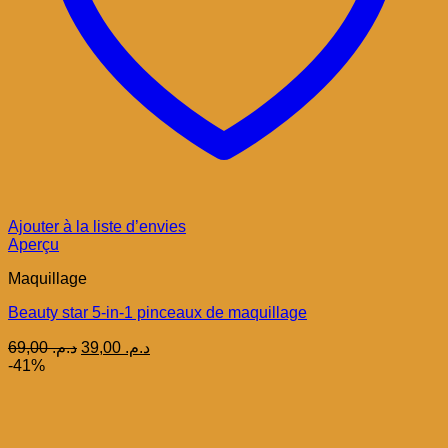
Ajouter à la liste d’envies
Aperçu
Maquillage
Beauty star 5-in-1 pinceaux de maquillage
Le
Le
69,00
د.م.
39,00
د.م.
prix
prix
-41%
initial
actuel
était :
est :
د.م. 39,00.
د.م. 69,00.