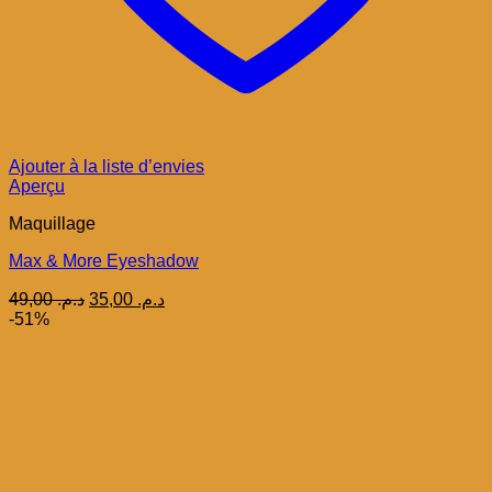
Ajouter à la liste d’envies
Aperçu
Maquillage
Max & More Eyeshadow
Le
Le
49,00
د.م.
35,00
د.م.
prix
prix
-51%
initial
actuel
était :
est :
د.م. 35,00.
د.م. 49,00.