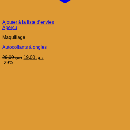
Ajouter à la liste d’envies
Aperçu
Maquillage
Autocollants à ongles
Le
Le
29,00
د.م.
19,00
د.م.
prix
prix
-29%
initial
actuel
était :
est :
د.م. 19,00.
د.م. 29,00.