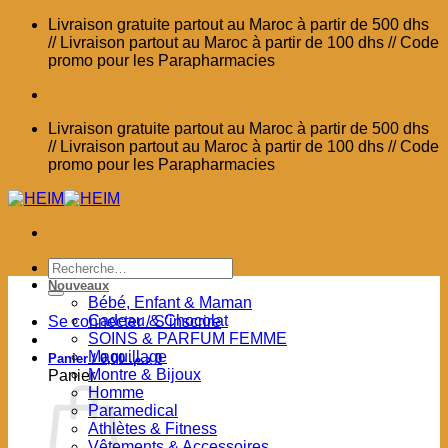
Passer
Livraison gratuite partout au Maroc à partir de 500 dhs
au
// Livraison partout au Maroc à partir de 100 dhs // Code
contenu
promo pour les Parapharmacies
Livraison gratuite partout au Maroc à partir de 500 dhs
// Livraison partout au Maroc à partir de 100 dhs // Code
promo pour les Parapharmacies
Recherche
pour :
Nouveaux
Bébé, Enfant & Maman
Cadeau & Chocolat
Se connecter / S’inscrire
SOINS & PARFUM FEMME
Maquillage
Panier /
0,00
د.م.
0
Montre & Bijoux
Panier
Homme
Paramedical
Athlètes & Fitness
Vêtements & Accessoires