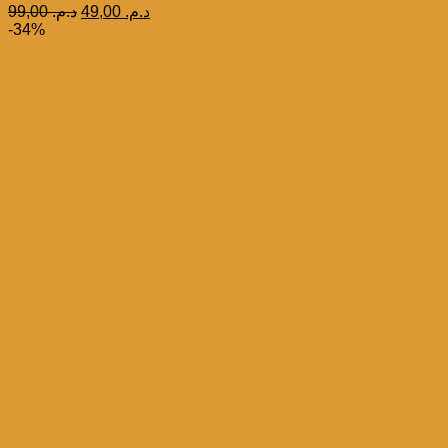
Le
Le
99,00
د.م.
49,00
د.م.
prix
prix
-34%
initial
actuel
était :
est :
د.م. 49,00.
د.م. 99,00.