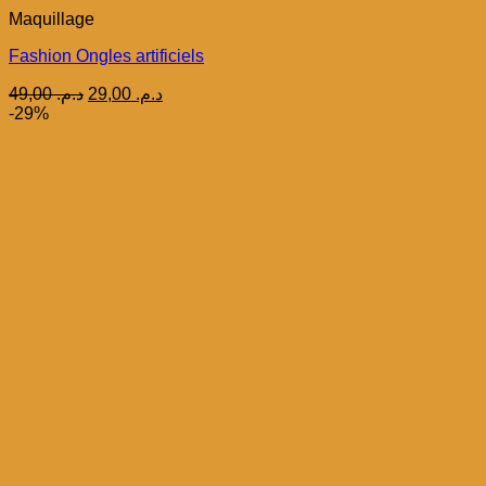
Maquillage
Fashion Ongles artificiels
Le
Le
49,00
د.م.
29,00
د.م.
prix
prix
-29%
initial
actuel
était :
est :
د.م. 29,00.
د.م. 49,00.