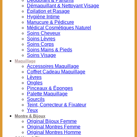
Déodorant & Parfums
Démaquillant & Nettoyant Visage
Épilation et Rasage
Hygiène Intime
Manucure & Pédicure
Médical Cosmétiques Naturel
Soins Cheveux
Soins Lèvres
Soins Corps
Soins Mains & Pieds
Soins Visage
Maquillage
Accessoires Maquillage
Coffret Cadeau Maquillage
Lèvres
Ongles
Pinceaux & Éponges
Palette Maquillage
Sourcils
Teint, Correcteur & Fixateur
Yeux
Montre & Bijoux
Original Bijoux Femme
Original Montres Femme
Original Montres Homme