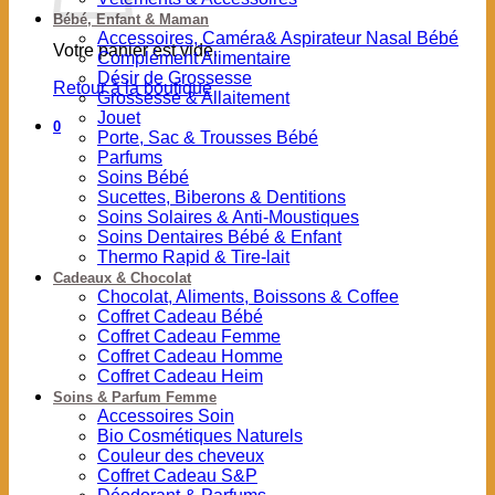
Bébé, Enfant & Maman
Accessoires, Caméra& Aspirateur Nasal Bébé
Votre panier est vide.
Complément Alimentaire
Désir de Grossesse
Retour à la boutique
Grossesse & Allaitement
Jouet
0
Porte, Sac & Trousses Bébé
Parfums
Soins Bébé
Sucettes, Biberons & Dentitions
Soins Solaires & Anti-Moustiques
Soins Dentaires Bébé & Enfant
Thermo Rapid & Tire-lait
Cadeaux & Chocolat
Chocolat, Aliments, Boissons & Coffee
Coffret Cadeau Bébé
Coffret Cadeau Femme
Coffret Cadeau Homme
Coffret Cadeau Heim
Soins & Parfum Femme
Accessoires Soin
Bio Cosmétiques Naturels
Couleur des cheveux
Coffret Cadeau S&P