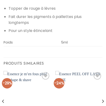
Topper de rouge à lèvres
Fait durer les pigments à paillettes plus
longtemps
Pour un style étincelant
Poids
5ml
PRODUITS SIMILAIRES
-29%
-24%
Ajouter
Ajouter
à la liste
à la liste
d’envies
d’envies