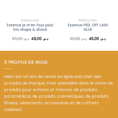
MAQUILLAGE
MAQUILLAGE
Essence je m’en fous plus!
Essence PEEL OFF LASH
trio shape & shave
GLUE
Le
Le
Le
Le
69,00
د.م.
49,00
د.م.
59,00
د.م.
45,00
د.م.
prix
prix
prix
prix
l
initial
actuel
initial
actuel
était :
est :
était :
est :
د.م. 59,00.
د.م. 49,00.
د.م. 69,00.
د.م. 35,00.
À PROPOS DE NOUS
Heim est un site de vente en ligne pas cher des
produits de marque, Il est spécialisé dans la vente de
produits pour enfants et maman, de produits
paramédical, de produits cosmétiques, de produits
fitness, vêtements, accessoires et de coffrets
cadeaux.