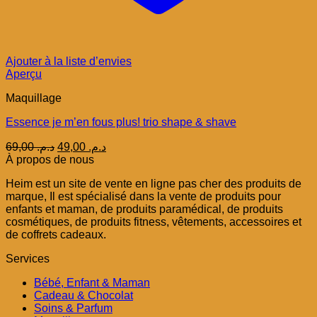
Ajouter à la liste d’envies
Aperçu
Maquillage
Essence je m’en fous plus! trio shape & shave
Le
Le
69,00
د.م.
49,00
د.م.
prix
prix
À propos de nous
initial
actuel
Heim est un site de vente en ligne pas cher des produits de
était :
est :
marque, Il est spécialisé dans la vente de produits pour
د.م. 49,00.
د.م. 69,00.
enfants et maman, de produits paramédical, de produits
cosmétiques, de produits fitness, vêtements, accessoires et
de coffrets cadeaux.
Services
Bébé, Enfant & Maman
Cadeau & Chocolat
Soins & Parfum