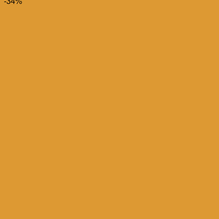
prix
prix
-34%
initial
actuel
était :
est :
د.م. 35,00.
د.م. 49,00.