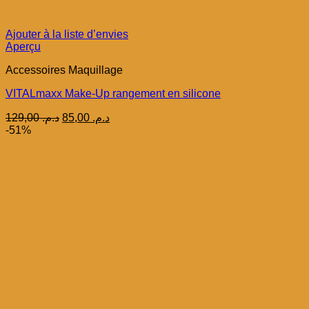
Ajouter à la liste d’envies
Aperçu
Accessoires Maquillage
VITALmaxx Make-Up rangement en silicone
Le
Le
129,00
د.م.
85,00
د.م.
prix
prix
-51%
initial
actuel
était :
est :
د.م. 85,00.
د.م. 129,00.