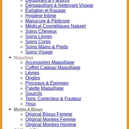
Déodorant & Parfums
Démaquillant & Nettoyant Visage
Épilation et Rasage
Hygiène Intime
Manucure & Pédicure
Médical Cosmétiques Naturel
Soins Cheveux
Soins Lèvres
Soins Corps
Soins Mains & Pieds
Soins Visage
Maquillage
Accessoires Maquillage
Coffret Cadeau Maquillage
Lèvres
Ongles
Pinceaux & Éponges
Palette Maquillage
Sourcils
Teint, Correcteur & Fixateur
Yeux
Montre & Bijoux
Original Bijoux Femme
Original Montres Femme
Original Montres Homme