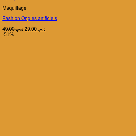
Maquillage
Fashion Ongles artificiels
Le
Le
49,00
د.م.
29,00
د.م.
prix
prix
-51%
initial
actuel
était :
est :
د.م. 29,00.
د.م. 49,00.