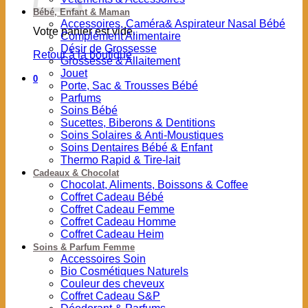
Bébé, Enfant & Maman
Accessoires, Caméra& Aspirateur Nasal Bébé
Votre panier est vide.
Complément Alimentaire
Désir de Grossesse
Retour à la boutique
Grossesse & Allaitement
Jouet
0
Porte, Sac & Trousses Bébé
Parfums
Soins Bébé
Sucettes, Biberons & Dentitions
Soins Solaires & Anti-Moustiques
Soins Dentaires Bébé & Enfant
Thermo Rapid & Tire-lait
Cadeaux & Chocolat
Chocolat, Aliments, Boissons & Coffee
Coffret Cadeau Bébé
Coffret Cadeau Femme
Coffret Cadeau Homme
Coffret Cadeau Heim
Soins & Parfum Femme
Accessoires Soin
Bio Cosmétiques Naturels
Couleur des cheveux
Coffret Cadeau S&P