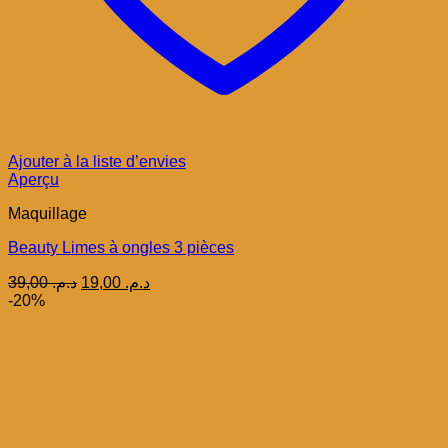
Ajouter à la liste d’envies
Aperçu
Maquillage
Beauty Limes à ongles 3 pièces
Le
Le
39,00
د.م.
19,00
د.م.
prix
prix
-20%
initial
actuel
était :
est :
د.م. 19,00.
د.م. 39,00.