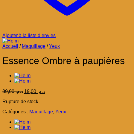
Ajouter à la liste d’envies
Accueil
/
Maquillage
/
Yeux
Essence Ombre à paupières
Le
Le
39,00
د.م.
19,00
د.م.
prix
prix
Rupture de stock
initial
actuel
était :
est :
Catégories :
Maquillage
,
Yeux
د.م. 19,00.
د.م. 39,00.