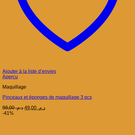
Ajouter à la liste d’envies
Aperçu
Maquillage
Pinceaux et éponges de maquillage 3 pcs
Le
Le
99,00
د.م.
49,00
د.م.
prix
prix
-41%
initial
actuel
était :
est :
د.م. 49,00.
د.م. 99,00.