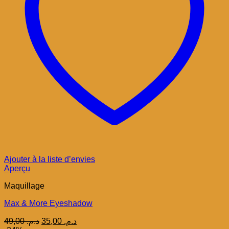
Ajouter à la liste d’envies
Aperçu
Maquillage
Max & More Eyeshadow
Le
Le
49,00
د.م.
35,00
د.م.