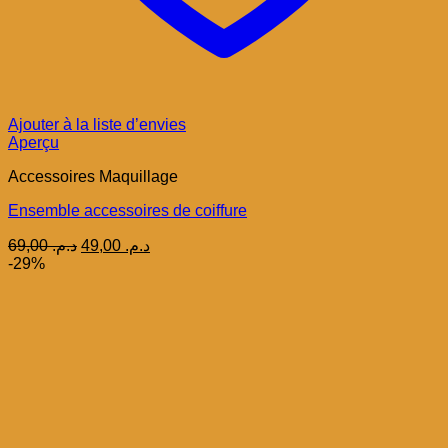
Ajouter à la liste d’envies
Aperçu
Accessoires Maquillage
Ensemble accessoires de coiffure
Le
Le
69,00
د.م.
49,00
د.م.
prix
prix
-29%
initial
actuel
était :
est :
د.م. 49,00.
د.م. 69,00.