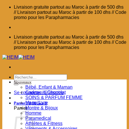
Passer
Livraison gratuite partout au Maroc à partir de 500 dhs
au
// Livraison partout au Maroc à partir de 100 dhs // Code
contenu
promo pour les Parapharmacies
Livraison gratuite partout au Maroc à partir de 500 dhs
// Livraison partout au Maroc à partir de 100 dhs // Code
promo pour les Parapharmacies
Recherche
pour :
Nouveaux
Bébé, Enfant & Maman
Cadeau & Chocolat
Se connecter / S’inscrire
SOINS & PARFUM FEMME
Maquillage
Panier /
0,00
د.م.
0
Montre & Bijoux
Panier
Homme
Paramedical
Athlètes & Fitness
Vêtements & Accessoires