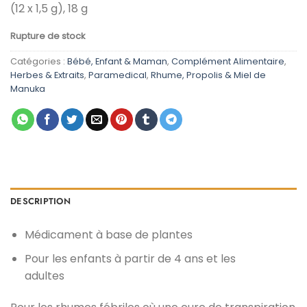
(12 x 1,5 g), 18 g
initial
actuel
était :
est :
Rupture de stock
د.م. 22,00.
د.م. 49,00.
Catégories :
Bébé, Enfant & Maman
,
Complément Alimentaire
,
Herbes & Extraits
,
Paramedical
,
Rhume, Propolis & Miel de
Manuka
DESCRIPTION
Médicament à base de plantes
Pour les enfants à partir de 4 ans et les
adultes