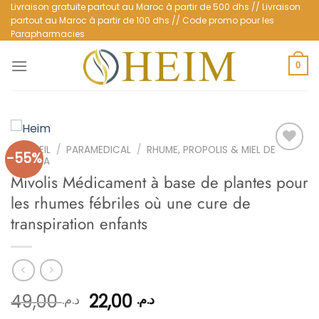
Passer
Livraison gratuite partout au Maroc à partir de 500 dhs // Livraison
partout au Maroc à partir de 100 dhs // Code promo pour les
au
Parapharmacies
contenu
0
ACCUEIL
/
PARAMEDICAL
/
RHUME, PROPOLIS & MIEL DE
-55%
MANUKA
Mivolis Médicament à base de plantes pour
Ajouter
les rhumes fébriles où une cure de
à la
liste
transpiration enfants
d’envies
Le
Le
49,00
22,00
د.م.
د.م.
prix
prix