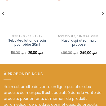
Ajouter
Ajouter
à la liste
à la liste
d’envies
d’envies
BÉBÉ, ENFANT & MAMAN
ACCESSOIRES, CAMÉRA& ASPIRATEUR NASAL BÉBÉ
SebaMed lotion de soin
Nasal aspirateur multi
pour bébé 20ml
propose
Le
Le
Le
Le
59,00
د.م.
29,00
د.م.
499,00
د.م.
249,00
د.م.
prix
prix
prix
prix
el
initial
actuel
initial
actue
était :
est :
était :
est :
د.م. 499,00.
د.م. 29,00.
د.م. 59,00.
د.م. 399,00.
À PROPOS DE NOUS
Heim est un site de vente en ligne pas cher des
produits de marque, Il est spécialisé dans la vente de
produits pour enfants et maman, de produits
paramédical, de produits cosmétiques, de produits