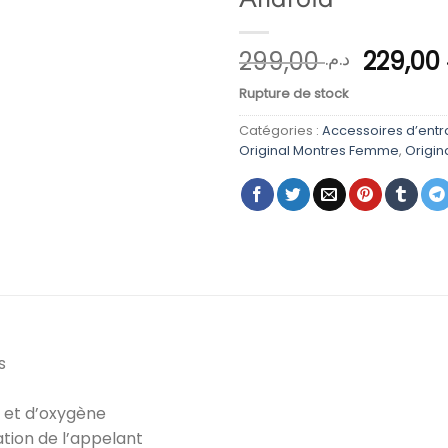
Le
299,00
229,00
د.م.
prix
Rupture de stock
initial
était :
Catégories :
Accessoires d’ent
Original Montres Femme
,
Origi
s
e et d’oxygène
cation de l’appelant