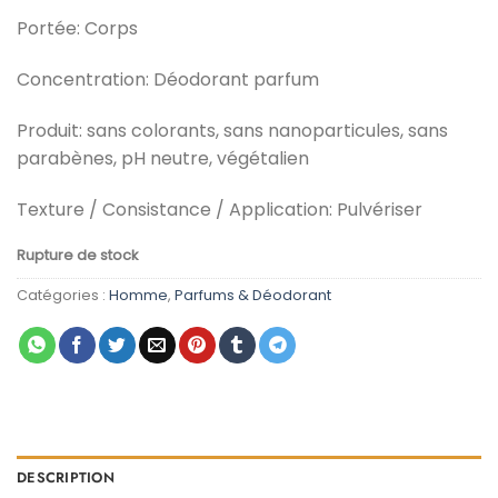
était :
est :
Portée:
Corps
د.م. 25,00.
د.م. 29,00.
Concentration:
Déodorant parfum
Produit:
sans colorants, sans nanoparticules, sans
parabènes, pH neutre, végétalien
Texture / Consistance / Application:
Pulvériser
Rupture de stock
Catégories :
Homme
,
Parfums & Déodorant
DESCRIPTION